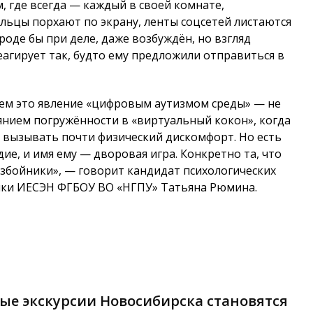
м, где всегда — каждый в своей комнате,
льцы порхают по экрану, ленты соцсетей листаются
оде бы при деле, даже возбуждён, но взгляд
еагирует так, будто ему предложили отправиться в
аем это явление «цифровым аутизмом среды» — не
янием погружённости в «виртуальный кокон», когда
 вызывать почти физический дискомфорт. Но есть
, и имя ему — дворовая игра. Конкретно та, что
збойники», — говорит кандидат психологических
гики ИЕСЭН ФГБОУ ВО «НГПУ» Татьяна Рюмина.
ые экскурсии Новосибирска становятся