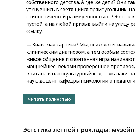
собственного детства. А где же дети? Они та
уткнувшись в светящийся прямоугольник. Па
с гипнотической размеренностью. Ребёнок вр
пустой, а на любой призыв выйти на улицу р
ссылку.
— Знакомая картина? Мы, психологи, назыв
клиническим диагнозом, а тем особым состо
живое общение и спонтанная игра начинают
мощнейшее, веками проверенное противоядие
впитана в наш культурный код — «казаки-ра
наук, доцент кафедры психологии и педаго
Читать полностью
Эстетика летней прохлады: музейн