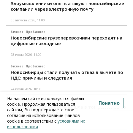
Злоумышленники опять атакуют новосибирские
компании через электронную почту
06 августа 2026, 11:00
Бизнес
ПроБизнес
Новосибирские грузоперевозчики переходят на
цифровые накладные
28 июля 2026, 11:00
Бизнес
ПроБизнес
Новосибирцы стали получать отказ в вычете по
НДС: причины и следствия
24 июля 2026, 10:30
На нашем сайте используются файлы
Бизнес
ПроБизнес
Понятно
cookie. Продолжая пользоваться
Новосибирская область вошла в топ регионов по
сайтом, Вы подтверждаете свое
смертности бизнеса
согласие на использование файлов
cookie в соответствии с
условиями их
17 июля 2026, 12:00
использования