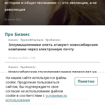
истории и обществознанию — это эволюция, а не
революция
02 июля 2026
Про Бизнес
Бизнес
Право&Порядок
ПроБизнес
Злоумышленники опять атакуют новосибирские
компании через электронную почту
06 августа 2026, 11:00
Бизнес
ПроБизнес
Новосибирские грузоперевозчики переходят на
цифровые накладные
На нашем сайте используются файлы
Понятно
cookie. Продолжая пользоваться
28 июля 2026, 11:00
сайтом, Вы подтверждаете свое
согласие на использование файлов
Бизнес
ПроБизнес
cookie в соответствии с
условиями их
Новосибирцы стали получать отказ в вычете по
использования
НДС: причины и следствия