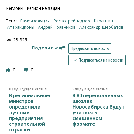
Регионы : Регион не задан
Теги :
самоизоляция
Роспотребнадзор
карантин
аттракционы
Андрей Травников
Александр Щербатов
28 325
Поделиться
Предложить новость
Подписаться на новости
0
0
Предыдущая статья
Следующая статья
В региональном
В 80 переполненных
минстрое
школах
определили
Новосибирска будут
лучшие
учиться в
предприятия
смешанном
строительной
формате
отрасли