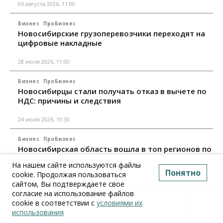
06 августа 2026, 11:00
Бизнес
ПроБизнес
Новосибирские грузоперевозчики переходят на
цифровые накладные
28 июля 2026, 11:00
Бизнес
ПроБизнес
Новосибирцы стали получать отказ в вычете по
НДС: причины и следствия
24 июля 2026, 10:30
Бизнес
ПроБизнес
Новосибирская область вошла в топ регионов по
смертности бизнеса
На нашем сайте используются файлы
Понятно
cookie. Продолжая пользоваться
17 июля 2026, 12:00
сайтом, Вы подтверждаете свое
согласие на использование файлов
Все материалы
cookie в соответствии с
условиями их
использования