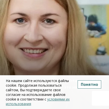
Юлия Дружинина: Объединение ЕГЭ по
На нашем сайте используются файлы
Понятно
cookie. Продолжая пользоваться
истории и обществознанию — это эволюция, а не
сайтом, Вы подтверждаете свое
революция
согласие на использование файлов
cookie в соответствии с
условиями их
использования
02 июля 2026