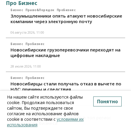
Про Бизнес
Бизнес
Право&Порядок
ПроБизнес
Злоумышленники опять атакуют новосибирские
компании через электронную почту
06 августа 2026, 11:00
Бизнес
ПроБизнес
Новосибирские грузоперевозчики переходят на
цифровые накладные
28 июля 2026, 11:00
Бизнес
ПроБизнес
Новосибирцы стали получать отказ в вычете по
НДС: причины и следствия
На нашем сайте используются файлы
24 июля 2026, 10:30
Понятно
cookie. Продолжая пользоваться
сайтом, Вы подтверждаете свое
Бизнес
ПроБизнес
согласие на использование файлов
Новосибирская область вошла в топ регионов по
cookie в соответствии с
условиями их
смертности бизнеса
использования