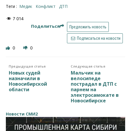
Теги :
медик
конфликт
ДТП
7 014
Поделиться
Предложить новость
Подписаться на новости
0
0
Предыдущая статья
Следующая статья
Новых судей
Мальчик на
назначили в
велосипеде
Новосибирской
пострадал в ДТП с
области
парнем на
электросамокате в
Новосибирске
Новости СМИ2