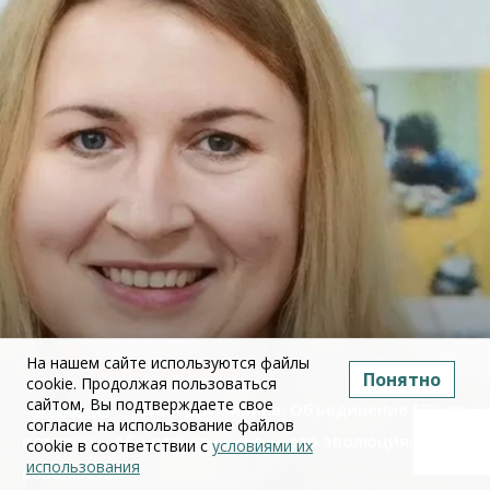
На нашем сайте используются файлы
Понятно
cookie. Продолжая пользоваться
сайтом, Вы подтверждаете свое
Юлия Дружинина: Объединение ЕГЭ по
согласие на использование файлов
истории и обществознанию — это эволюция, а не
cookie в соответствии с
условиями их
использования
революция