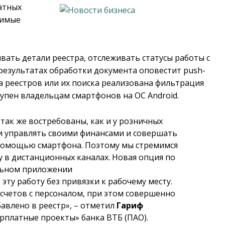
атных
димые
ать детали реестра, отслеживать статусы работы с
О результатах обработки документа оповестит
push
-
ка реестров или их поиска реализована фильтрация
оступен владельцам смартфонов на ОС
Android
.
 так же востребованы, как и у розничных
 управлять своими финансами и совершать
помощью смартфона. Поэтому мы стремимся
у в дистанционных каналах. Новая опция по
ильном приложении
ту работу без привязки к рабочему месту.
счетов с персоналом, при этом совершенно
авлено в реестр», – отметил
Гариф
арплатные проекты» банка ВТБ (ПАО).