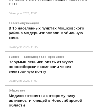
НСО
06 августа 2026, 12:00
Телекоммуникации
В 16 населённых пунктах Мошковского
района модернизировали мобильную
связь
06 августа 2026, 11:35
Бизнес
Право&Порядок
ПроБизнес
Злоумышленники опять атакуют
новосибирские компании через
электронную почту
06 августа 2026, 11:00
Общество
Медики готовятся к второму пику
активности клещей в Новосибирской
области