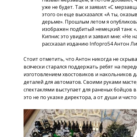
уже не будет. Так и заявил: «С мерзав
этого он еще высказался: «А ты, оказыв
дерьме». Прошлым летом я опубликовал
изображен подбитый немецкий танк «Л
Кипнис это увидел и заявил мне: «Не 
рассказал изданию Infopro54 Антон Л
Стоит отметить, что Антон никогда не скрыв
всячески старался поддержать ребят на перед
изготовлением хвостовиков и накольников дл
деталей для автоматов. Своими руками масте
спектаклями выступает для раненых бойцов в
это не по указке директора, а от души и чисто