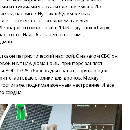
цами и стукачами я никаких дел не имею». До
ается, патриот? Ну, так и будем жить в
 в соцсетях пост с коллажем, где был
еопард» и сожженный в 1943 году танк «Тигр».
надо этого. Надо быть нейтральным», ―
идман.
ал свой патриотический настрой. С началом СВО он
овой и в тылу. Дома на 3D-принтере занялся
я ВОГ-17/25, сбросов для гранат, заряжающих
рит стартовые столики для дронов. Между
 госпитале, поднимая военным настроение. И все
го сердца.