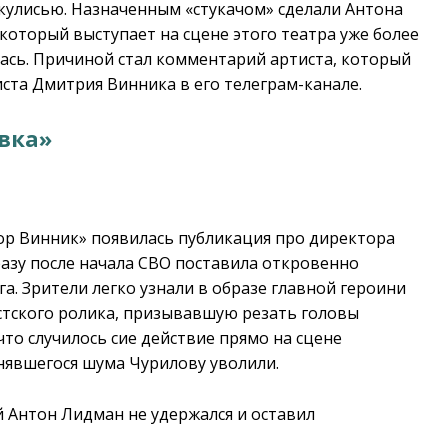
акулисью. Назначенным «стукачом» сделали Антона
который выступает на сцене этого театра уже более
лась. Причиной стал комментарий артиста, который
иста Дмитрия Винника в его телеграм-канале.
вка»
сор Винник» появилась публикация про директора
азу после начала СВО поставила откровенно
а. Зрители легко узнали в образе главной героини
стского ролика, призывавшую резать головы
что случилось сие действие прямо на сцене
нявшегося шума Чурилову уволили.
 Антон Лидман не удержался и оставил