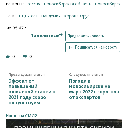
Регионы :
Россия
Новосибирская область
Новосибирск
Теги :
ПЦР-тест
пандемия
коронавирус
35 472
Поделиться
Предложить новость
Подписаться на новости
0
0
Предыдущая статья
Следующая статья
Эффект от
Погода в
повышений
Новосибирске на
ключевой ставки в
март 2022 г.: прогноз
2021 году скоро
от экспертов
почувствуем
Новости СМИ2