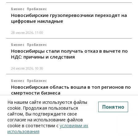
Бизнес
ПроБизнес
Новосибирские грузоперевозчики переходят на
цифровые накладные
28 июля 2026, 11:00
Бизнес
ПроБизнес
Новосибирцы стали получать отказ в вычете по
НДС: причины и следствия
24 июля 2026, 10:30
Бизнес
ПроБизнес
Новосибирская область вошла в топ регионов по
смертности бизнеса
На нашем сайте используются файлы
17 июля 2026, 12:00
Понятно
cookie. Продолжая пользоваться
сайтом, Вы подтверждаете свое
Все материалы
согласие на использование файлов
cookie в соответствии с
условиями их
использования