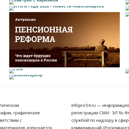
тическом
infopro54.ru — информацио
рафии, графические
регистрации СМИ: ЭЛ № ФС
ветствии с
службой по надзору в сфе
 материалов допускается
коммуникаций (Роскомнадз