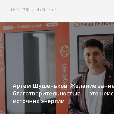
Erid:F7NfYUJCUneLrXb3xuT5
Артем Шушеньков: Желание зани
благотворительностью — это неи
источник энергии