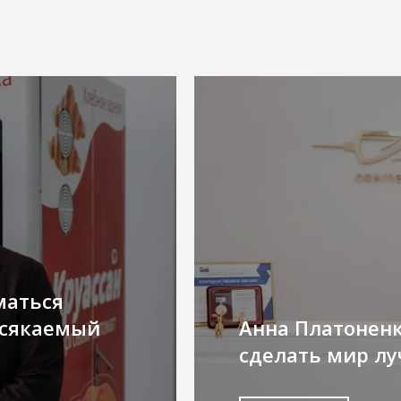
маться
ссякаемый
Анна Платонен
сделать мир л