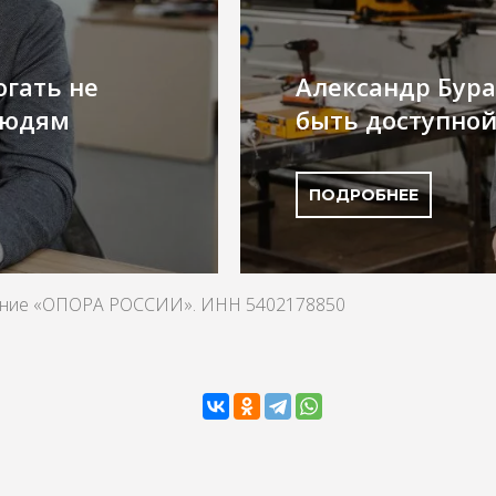
огать не
Александр Бура
 людям
быть доступной
ПОДРОБНЕЕ
ление «ОПОРА РОССИИ». ИНН 5402178850