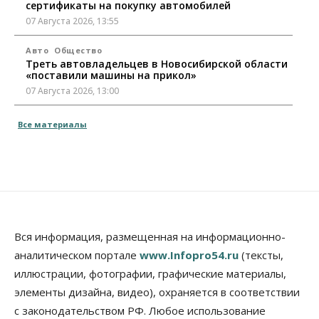
сертификаты на покупку автомобилей
07 Августа 2026, 13:55
Авто
Общество
Треть автовладельцев в Новосибирской области
«поставили машины на прикол»
07 Августа 2026, 13:00
Власть
Все материалы
Школы, библиотеки, пешеходные тротуары:
депутаты Госдумы контролируют работы на
социальных объектах
07 Августа 2026, 12:35
Общество
Синоптики рассказали о погоде в Новосибирске
на выходных
Вся информация, размещенная на информационно-
07 Августа 2026, 12:00
аналитическом портале
www.Infopro54.ru
(тексты,
Общество
иллюстрации, фотографии, графические материалы,
Жители Новосибирска смогут добровольно
элементы дизайна, видео), охраняется в соответствии
повысить свою пенсию
с законодательством РФ. Любое использование
07 Августа 2026, 11:30