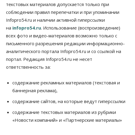
текстовых материалов допускается только при
Общество
соблюдении правил перепечатки и при упоминании
Деньгами будут распоряжаться дети: в десяти
Infopro54.ru и наличии активной гиперссылки
школах Новосибирской области введут
инициативное бюджетирование
на
infopro54.ru
. Использование (воспроизведение)
07 Августа 2026, 11:00
всех фото и видео-материалов возможно только с
письменного разрешения редакции информационно-
Общество
Право&Порядок
В Новосибирске руководителя отдела полиции
аналитического портала Infopro54.ru и со ссылкой на
заключили под стражу
портал. Редакция Infopro54.ru не несет
07 Августа 2026, 10:15
ответственность за:
Общество
Недели жары повлияли на урожай в
содержание рекламных материалов (текстовая и
Новосибирской области, но режима ЧС не будет
баннерная реклама),
07 Августа 2026, 10:00
содержание сайтов, на которые ведут гиперссылки
Бизнес
Право&Порядок
Предприятия Новосибирска
содержание текстовых материалов из рубрики
выстраивают системы защиты от атак БПЛА
«Новости компаний» и «Партнерские материалы»
07 Августа 2026, 09:00
Бизнес