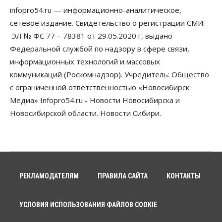
По «Сибэлектротерму» выдали исполнительные
infopro54.ru — информационно-аналитическое,
листы на полмиллиарда рублей
сетевое издание. Свидетельство о регистрации СМИ:
07 Августа 2026, 08:00
ЭЛ № ФС 77 – 78381 от 29.05.2020 г, выдано
Бизнес
Власть
Медицина
Общество
Федеральной службой по надзору в сфере связи,
Искусственный интеллект предлагают
информационных технологий и массовых
привлекать к разработке новых лекарств в
России
коммуникаций (Роскомнадзор). Учредитель: Общество
06 Августа 2026, 19:00
с ограниченной ответственностью «Новосибирск
Медиа» Infopro54.ru - Новости Новосибирска и
Мировые И Федеральные Новости
Россия построит в Киргизии новый кампус КРСУ:
Новосибирской области. Новости Сибири.
30 гектаров, 15 тысяч студентов и 30 миллиардов
рублей
06 Августа 2026, 18:40
Общество
Новосибирским студентам помогают
адаптироваться к учебе через культуру
РЕКЛАМОДАТЕЛЯМ
ПРАВИЛА САЙТА
КОНТАКТЫ
06 Августа 2026, 18:00
УСЛОВИЯ ИСПОЛЬЗОВАНИЯ ФАЙЛОВ COOKIE
Бизнес
Власть
Недвижимость
Застройщики продавливают компромиссы по