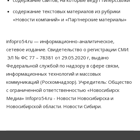
содержание сайтов, на которые ведут гиперссылки
Общество
содержание текстовых материалов из рубрики
В Новосибирске прошёл митинг
«Новости компаний» и «Партнерские материалы»
против нового закона о памятниках
07 Августа 2026, 18:00
infopro54.ru — информационно-аналитическое,
Бизнес
В аэропорту Толмачёво завершены работы по
сетевое издание. Свидетельство о регистрации СМИ:
бетонированию рулежных дорожек
ЭЛ № ФС 77 – 78381 от 29.05.2020 г, выдано
07 Августа 2026, 17:00
Федеральной службой по надзору в сфере связи,
Бизнес
Недвижимость
Общество
информационных технологий и массовых
Новосибирцы стали реже оформлять
коммуникаций (Роскомнадзор). Учредитель: Общество
дома по упрощенной схеме
07 Августа 2026, 16:00
с ограниченной ответственностью «Новосибирск
Медиа» Infopro54.ru - Новости Новосибирска и
Власть
Общество
Право&Порядок
Новосибирской области. Новости Сибири.
Роспотребнадзор изъял почти полторы тонны
мяса в Новосибирской области
07 Августа 2026, 15:00
Финансы
Расходы новосибирцев на спорт выросли на 40%