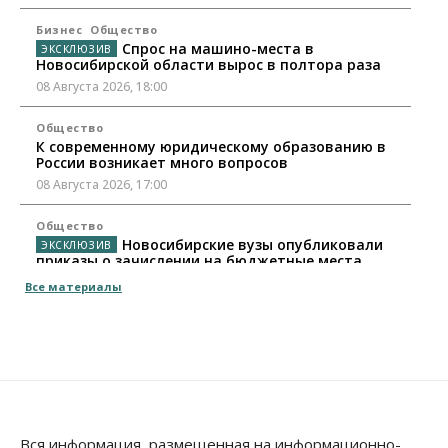
Бизнес
Общество
Спрос на машино-места в
Новосибирской области вырос в полтора раза
08 Августа 2026, 18:00
Общество
К современному юридическому образованию в
России возникает много вопросов
08 Августа 2026, 17:00
Общество
Новосибирские вузы опубликовали
приказы о зачислении на бюджетные места
08 Августа 2026, 16:00
Все материалы
Общество
Технологии
Искусственный интеллект впервые выписал
штраф за борщевик
08 Августа 2026, 15:00
Авто
Продажи подержанных электромобилей в
Вся информация, размещенная на информационно-