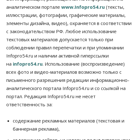
Новосибирской области растут второй месяц
аналитическом портале
www.Infopro54.ru
(тексты,
08 Августа 2026, 13:00
иллюстрации, фотографии, графические материалы,
элементы дизайна, видео), охраняется в соответствии
Бизнес
Общество
Детские центры Новосибирска
с законодательством РФ. Любое использование
перегибают с «педагогикой успеха», считает
психолог
текстовых материалов допускается только при
08 Августа 2026, 11:00
соблюдении правил перепечатки и при упоминании
Infopro54.ru и наличии активной гиперссылки
Бизнес
Общество
на
infopro54.ru
. Использование (воспроизведение)
Союз продавцов маркетплейсов
обратился в правительство РФ из-за атак на WB
всех фото и видео-материалов возможно только с
08 Августа 2026, 10:00
письменного разрешения редакции информационно-
аналитического портала Infopro54.ru и со ссылкой на
Общество
Новосибирцы будут получать квитанции за ЖКУ
портал. Редакция Infopro54.ru не несет
по-новому
ответственность за:
08 Августа 2026, 09:00
Бизнес
содержание рекламных материалов (текстовая и
В Новосибирской области резко
баннерная реклама),
сократился грузооборот в автоперевозках
07 Августа 2026, 19:00