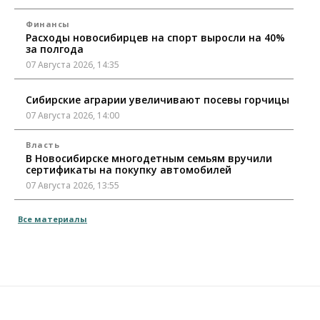
Финансы
Расходы новосибирцев на спорт выросли на 40%
за полгода
07 Августа 2026, 14:35
Сибирские аграрии увеличивают посевы горчицы
07 Августа 2026, 14:00
Власть
В Новосибирске многодетным семьям вручили
сертификаты на покупку автомобилей
07 Августа 2026, 13:55
Авто
Общество
Все материалы
Треть автовладельцев в Новосибирской области
«поставили машины на прикол»
07 Августа 2026, 13:00
Власть
Школы, библиотеки, пешеходные тротуары:
депутаты Госдумы контролируют работы на