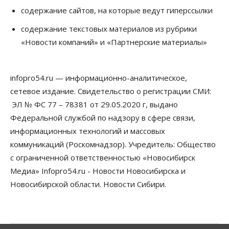
содержание сайтов, на которые ведут гиперссылки
Общество
Недели жары повлияли на урожай в
содержание текстовых материалов из рубрики
Новосибирской области, но режима ЧС не будет
«Новости компаний» и «Партнерские материалы»
07 Августа 2026, 10:00
Бизнес
Право&Порядок
Предприятия Новосибирска
infopro54.ru — информационно-аналитическое,
выстраивают системы защиты от атак БПЛА
сетевое издание. Свидетельство о регистрации СМИ:
07 Августа 2026, 09:00
ЭЛ № ФС 77 – 78381 от 29.05.2020 г, выдано
Бизнес
Федеральной службой по надзору в сфере связи,
По «Сибэлектротерму» выдали исполнительные
информационных технологий и массовых
листы на полмиллиарда рублей
07 Августа 2026, 08:00
коммуникаций (Роскомнадзор). Учредитель: Общество
с ограниченной ответственностью «Новосибирск
Бизнес
Власть
Медицина
Общество
Медиа» Infopro54.ru - Новости Новосибирска и
Искусственный интеллект предлагают
привлекать к разработке новых лекарств в
Новосибирской области. Новости Сибири.
России
06 Августа 2026, 19:00
Мировые И Федеральные Новости