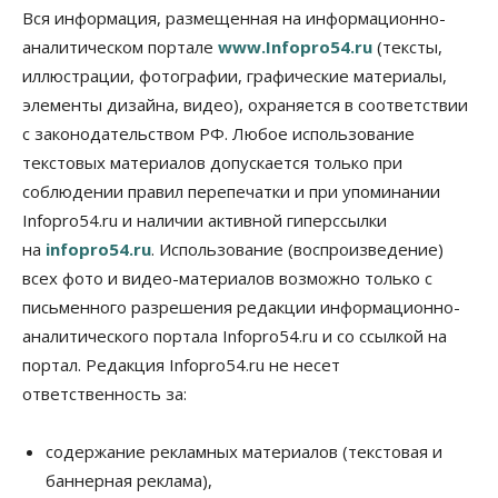
социальных объектах
Вся информация, размещенная на информационно-
07 Августа 2026, 12:35
аналитическом портале
www.Infopro54.ru
(тексты,
Общество
иллюстрации, фотографии, графические материалы,
Синоптики рассказали о погоде в Новосибирске
элементы дизайна, видео), охраняется в соответствии
на выходных
с законодательством РФ. Любое использование
07 Августа 2026, 12:00
текстовых материалов допускается только при
Общество
соблюдении правил перепечатки и при упоминании
Жители Новосибирска смогут добровольно
Infopro54.ru и наличии активной гиперссылки
повысить свою пенсию
07 Августа 2026, 11:30
на
infopro54.ru
. Использование (воспроизведение)
всех фото и видео-материалов возможно только с
Общество
письменного разрешения редакции информационно-
Деньгами будут распоряжаться дети: в десяти
школах Новосибирской области введут
аналитического портала Infopro54.ru и со ссылкой на
инициативное бюджетирование
портал. Редакция Infopro54.ru не несет
07 Августа 2026, 11:00
ответственность за:
Общество
Право&Порядок
В Новосибирске руководителя отдела полиции
содержание рекламных материалов (текстовая и
заключили под стражу
баннерная реклама),
07 Августа 2026, 10:15