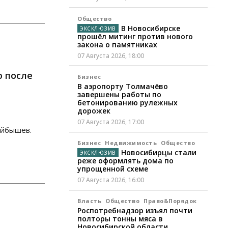
Общество
В Новосибирске
прошёл митинг против нового
закона о памятниках
07 Августа 2026, 18:00
ю после
Бизнес
В аэропорту Толмачёво
завершены работы по
бетонированию рулежных
дорожек
07 Августа 2026, 17:00
уйбышев.
Бизнес
Недвижимость
Общество
Новосибирцы стали
реже оформлять дома по
упрощенной схеме
07 Августа 2026, 16:00
Власть
Общество
Право&Порядок
Роспотребнадзор изъял почти
полторы тонны мяса в
Новосибирской области