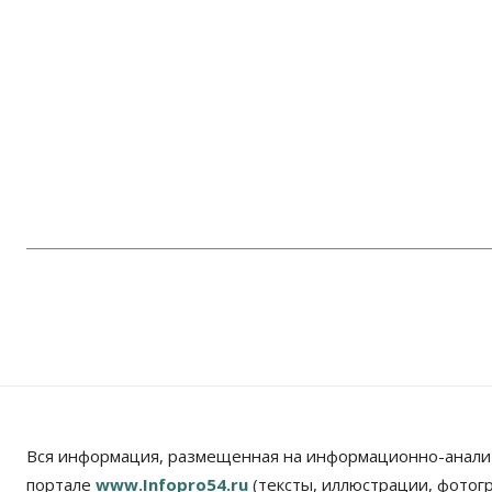
Вся информация, размещенная на информационно-анали
портале
www.Infopro54.ru
(тексты, иллюстрации, фотог