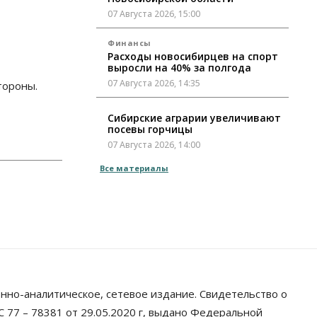
07 Августа 2026, 15:00
Финансы
Расходы новосибирцев на спорт
выросли на 40% за полгода
07 Августа 2026, 14:35
тороны.
Сибирские аграрии увеличивают
посевы горчицы
07 Августа 2026, 14:00
Все материалы
Власть
В Новосибирске многодетным
семьям вручили сертификаты на
покупку автомобилей
07 Августа 2026, 13:55
Авто
Общество
Треть автовладельцев в
Новосибирской области
«поставили машины на прикол»
нно-аналитическое, сетевое издание. Свидетельство о
07 Августа 2026, 13:00
 77 – 78381 от 29.05.2020 г, выдано Федеральной