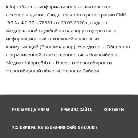
сертификаты на покупку автомобилей
infopro54.ru — информационно-аналитическое,
07 Августа 2026, 13:55
сетевое издание. Свидетельство о регистрации СМИ:
ЭЛ № ФС 77 – 78381 от 29.05.2020 г, выдано
Авто
Общество
Треть автовладельцев в Новосибирской области
Федеральной службой по надзору в сфере связи,
«поставили машины на прикол»
информационных технологий и массовых
07 Августа 2026, 13:00
коммуникаций (Роскомнадзор). Учредитель: Общество
Власть
с ограниченной ответственностью «Новосибирск
Школы, библиотеки, пешеходные тротуары:
Медиа» Infopro54.ru - Новости Новосибирска и
депутаты Госдумы контролируют работы на
социальных объектах
Новосибирской области. Новости Сибири.
07 Августа 2026, 12:35
Общество
Синоптики рассказали о погоде в Новосибирске
на выходных
07 Августа 2026, 12:00
РЕКЛАМОДАТЕЛЯМ
ПРАВИЛА САЙТА
КОНТАКТЫ
Общество
Жители Новосибирска смогут добровольно
УСЛОВИЯ ИСПОЛЬЗОВАНИЯ ФАЙЛОВ COOKIE
повысить свою пенсию
07 Августа 2026, 11:30