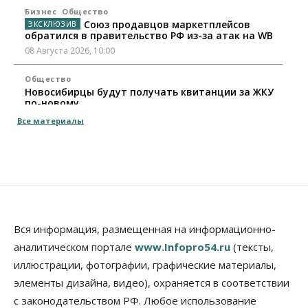
Бизнес
Общество
Союз продавцов маркетплейсов
обратился в правительство РФ из-за атак на WB
08 Августа 2026, 10:00
Общество
Новосибирцы будут получать квитанции за ЖКУ
по-новому
08 Августа 2026, 09:00
Все материалы
Бизнес
В Новосибирской области резко
сократился грузооборот в автоперевозках
07 Августа 2026, 19:00
Общество
В Новосибирске прошёл митинг
Вся информация, размещенная на информационно-
против нового закона о памятниках
аналитическом портале
www.Infopro54.ru
(тексты,
07 Августа 2026, 18:00
иллюстрации, фотографии, графические материалы,
элементы дизайна, видео), охраняется в соответствии
Бизнес
В аэропорту Толмачёво завершены работы по
с законодательством РФ. Любое использование
бетонированию рулежных дорожек