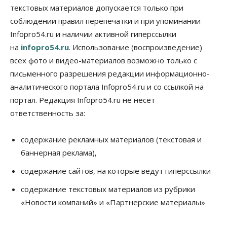
текстовых материалов допускается только при
07 Августа 2026, 17:00
соблюдении правил перепечатки и при упоминании
Бизнес
Недвижимость
Общество
Infopro54.ru и наличии активной гиперссылки
Новосибирцы стали реже оформлять
на
infopro54.ru
. Использование (воспроизведение)
дома по упрощенной схеме
07 Августа 2026, 16:00
всех фото и видео-материалов возможно только с
письменного разрешения редакции информационно-
Власть
Общество
Право&Порядок
аналитического портала Infopro54.ru и со ссылкой на
Роспотребнадзор изъял почти полторы тонны
мяса в Новосибирской области
портал. Редакция Infopro54.ru не несет
07 Августа 2026, 15:00
ответственность за:
Финансы
Расходы новосибирцев на спорт выросли на 40%
содержание рекламных материалов (текстовая и
за полгода
баннерная реклама),
07 Августа 2026, 14:35
содержание сайтов, на которые ведут гиперссылки
Сибирские аграрии увеличивают посевы горчицы
содержание текстовых материалов из рубрики
07 Августа 2026, 14:00
«Новости компаний» и «Партнерские материалы»
Власть
В Новосибирске многодетным семьям вручили