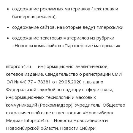
Общество
В Новосибирской области число дел о
содержание рекламных материалов (текстовая и
банкротстве с начала года выросло на 7,2 %
баннерная реклама),
10 Августа 2026, 12:00
содержание сайтов, на которые ведут гиперссылки
Общество
НГУ обновил рекорд по числу абитуриентов
содержание текстовых материалов из рубрики
10 Августа 2026, 11:30
«Новости компаний» и «Партнерские материалы»
Общество
Полмиллиарда направят на доплаты
infopro54.ru — информационно-аналитическое,
начальникам полиции Новосибирской области
10 Августа 2026, 11:15
сетевое издание. Свидетельство о регистрации СМИ:
ЭЛ № ФС 77 – 78381 от 29.05.2020 г, выдано
Финансы
Федеральной службой по надзору в сфере связи,
ПСБ нарастил объемы факторинга МСБ в
Новосибирской области
информационных технологий и массовых
10 Августа 2026, 11:10
коммуникаций (Роскомнадзор). Учредитель: Общество
с ограниченной ответственностью «Новосибирск
Власть
Недвижимость
Общество
В Минстрое НСО объяснили, как планируют
Медиа» Infopro54.ru - Новости Новосибирска и
завершать долгострой на Серафимовича
Новосибирской области. Новости Сибири.
10 Августа 2026, 11:00