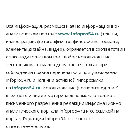
Предложения по строительству частных
бомбоубежищ появились на российском рынке
10 Августа 2026, 14:00
Бизнес
Общество
Вся информация, размещенная на информационно-
В Новосибирске сформировалось
аналитическом портале
www.Infopro54.ru
(тексты,
профессиональное сообщество стендап-комиков
иллюстрации, фотографии, графические материалы,
10 Августа 2026, 13:30
элементы дизайна, видео), охраняется в соответствии
Недвижимость
с законодательством РФ. Любое использование
Антон Рехтин: Вместе строим будущее
текстовых материалов допускается только при
10 Августа 2026, 13:15
соблюдении правил перепечатки и при упоминании
Бизнес
Общество
Infopro54.ru и наличии активной гиперссылки
Цены в ресторанах Новосибирска выросли на 8%
на
infopro54.ru
. Использование (воспроизведение)
10 Августа 2026, 13:00
всех фото и видео-материалов возможно только с
Власть
письменного разрешения редакции информационно-
Духовная и медицинская помощь: корабль-
аналитического портала Infopro54.ru и со ссылкой на
церковь посетит 50 поселений Новосибирской
области
портал. Редакция Infopro54.ru не несет
10 Августа 2026, 12:15
ответственность за: