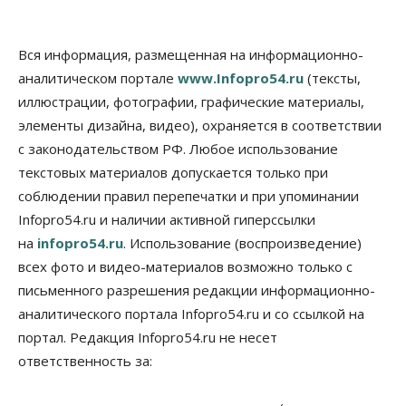
адаптироваться к учебе через культуру
06 Августа 2026, 18:00
Вся информация, размещенная на информационно-
Бизнес
Власть
Недвижимость
аналитическом портале
www.Infopro54.ru
(тексты,
Застройщики продавливают компромиссы по
площади участков для КРТ в Новосибирске
иллюстрации, фотографии, графические материалы,
06 Августа 2026, 17:30
элементы дизайна, видео), охраняется в соответствии
с законодательством РФ. Любое использование
Бизнес
Недвижимость
Общество
Около Заельцовского бора Новосибирска
текстовых материалов допускается только при
началось строительство термального комплекса
соблюдении правил перепечатки и при упоминании
06 Августа 2026, 17:00
Infopro54.ru и наличии активной гиперссылки
на
Общество
infopro54.ru
Право&Порядок
. Использование (воспроизведение)
Подозреваемых в похищении человека
всех фото и видео-материалов возможно только с
задержали в Новосибирске
письменного разрешения редакции информационно-
06 Августа 2026, 16:15
аналитического портала Infopro54.ru и со ссылкой на
Общество
портал. Редакция Infopro54.ru не несет
Пенсионеры старше 80 лет в Новосибирской
ответственность за:
области получили повышенные пенсии
06 Августа 2026, 16:00