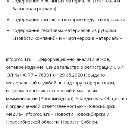
содержание рекламных материалов (текстовая и
Финансы
баннерная реклама),
Россияне оформили ипотечных кредитов на 2,6
трлн рублей
содержание сайтов, на которые ведут гиперссылки
06 Августа 2026, 15:53
содержание текстовых материалов из рубрики
Власть
«Новости компаний» и «Партнерские материалы»
Думская гонка в Новосибирской области
обойдется без самовыдвиженцев
06 Августа 2026, 15:00
infopro54.ru — информационно-аналитическое,
Бизнес
Власть
Общество
сетевое издание. Свидетельство о регистрации СМИ:
Правительство России продлило разрешение на
выпуск бензина «Евро-3»
ЭЛ № ФС 77 – 78381 от 29.05.2020 г, выдано
06 Августа 2026, 14:00
Федеральной службой по надзору в сфере связи,
информационных технологий и массовых
Общество
коммуникаций (Роскомнадзор). Учредитель: Общество
«За тех, у кого от 270 баллов,
настоящая борьба»: вузы настойчиво
с ограниченной ответственностью «Новосибирск
обзванивают новосибирских высокобалльников
перед зачислением
Медиа» Infopro54.ru - Новости Новосибирска и
06 Августа 2026, 13:00
Новосибирской области. Новости Сибири.
Власть