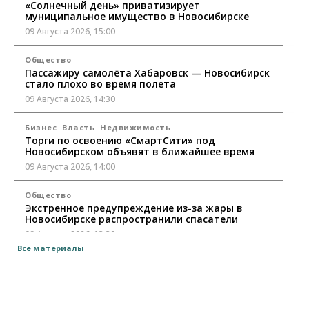
«Солнечный день» приватизирует
муниципальное имущество в Новосибирске
09 Августа 2026, 15:00
Общество
Пассажиру самолёта Хабаровск — Новосибирск
стало плохо во время полета
09 Августа 2026, 14:30
Бизнес
Власть
Недвижимость
Торги по освоению «СмартСити» под
Новосибирском объявят в ближайшее время
09 Августа 2026, 14:00
Общество
Экстренное предупреждение из-за жары в
Новосибирске распространили спасатели
09 Августа 2026, 13:30
Все материалы
Власть
Город
Общество
Еще одна остановка «городской электрички»
появится в Новосибирске
09 Августа 2026, 12:00