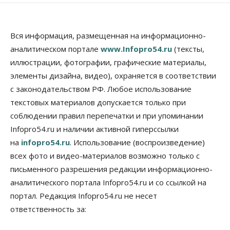
Общество
Места в колледжах Новосибирска будут
«бронировать» со школы
Вся информация, размещенная на информационно-
09 Августа 2026, 11:00
аналитическом портале
www.Infopro54.ru
(тексты,
иллюстрации, фотографии, графические материалы,
Авто
Общество
элементы дизайна, видео), охраняется в соответствии
Не катастрофа, а стресс-тест: эксперт
новосибирской сети СТО пояснил кому можно
с законодательством РФ. Любое использование
заливать бензин Евро‑2
текстовых материалов допускается только при
09 Августа 2026, 10:00
соблюдении правил перепечатки и при упоминании
Бизнес
Общество
Infopro54.ru и наличии активной гиперссылки
Работодатели Новосибирска заявили в центры
на
infopro54.ru
. Использование (воспроизведение)
занятости почти 32 тысячи вакансий
09 Августа 2026, 09:00
всех фото и видео-материалов возможно только с
письменного разрешения редакции информационно-
Бизнес
Общество
аналитического портала Infopro54.ru и со ссылкой на
Спрос на машино-места в
Новосибирской области вырос в полтора раза
портал. Редакция Infopro54.ru не несет
08 Августа 2026, 18:00
ответственность за:
Общество