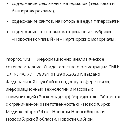
К современному юридическому образованию в
содержание рекламных материалов (текстовая и
России возникает много вопросов
баннерная реклама),
08 Августа 2026, 17:00
содержание сайтов, на которые ведут гиперссылки
Общество
Новосибирские вузы опубликовали
содержание текстовых материалов из рубрики
приказы о зачислении на бюджетные места
«Новости компаний» и «Партнерские материалы»
08 Августа 2026, 16:00
Общество
Технологии
infopro54.ru — информационно-аналитическое,
Искусственный интеллект впервые выписал
штраф за борщевик
сетевое издание. Свидетельство о регистрации СМИ:
08 Августа 2026, 15:00
ЭЛ № ФС 77 – 78381 от 29.05.2020 г, выдано
Федеральной службой по надзору в сфере связи,
Авто
Продажи подержанных электромобилей в
информационных технологий и массовых
Новосибирской области растут второй месяц
коммуникаций (Роскомнадзор). Учредитель: Общество
08 Августа 2026, 13:00
с ограниченной ответственностью «Новосибирск
Бизнес
Общество
Медиа» Infopro54.ru - Новости Новосибирска и
Детские центры Новосибирска
Новосибирской области. Новости Сибири.
перегибают с «педагогикой успеха», считает
психолог