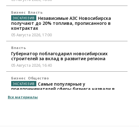
Бизнес
Власть
Независимые АЗС Новосибирска
получают до 20% топлива, прописанного в
контрактах
05 Августа 2026, 17:00
Власть
Губернатор поблагодарил новосибирских
строителей за вклад в развитие региона
05 Августа 2026, 16:40
Бизнес
Общество
Самые популярные у
предпринимателей сферы бизнеса назвали в
Новосибирске
Все материалы
05 Августа 2026, 16:00
Недвижимость
Летний марафон скидок в ГК «Расцветай — до 16
августа
05 Августа 2026, 15:55