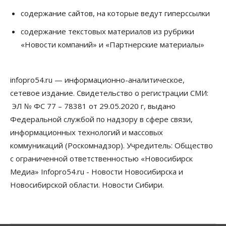
05 Августа 2026, 13:00
содержание сайтов, на которые ведут гиперссылки
Право&Порядок
содержание текстовых материалов из рубрики
Новосибирец пытался провезти из Таиланда
«Новости компаний» и «Партнерские материалы»
кондитерские изделия с наркотиками
05 Августа 2026, 12:30
infopro54.ru — информационно-аналитическое,
Бизнес
Власть
Более 400 новосибирских компаний
сетевое издание. Свидетельство о регистрации СМИ:
вывели зарплату сотрудников «из тени»
ЭЛ № ФС 77 – 78381 от 29.05.2020 г, выдано
05 Августа 2026, 12:00
Федеральной службой по надзору в сфере связи,
Бизнес
Власть
Недвижимость
информационных технологий и массовых
Новосибирское правительство требует 226 млн со
коммуникаций (Роскомнадзор). Учредитель: Общество
строителя экстрим-центра
05 Августа 2026, 11:30
с ограниченной ответственностью «Новосибирск
Медиа» Infopro54.ru - Новости Новосибирска и
Общество
Новосибирской области. Новости Сибири.
Премьер-министру Мишустину показали проект
нового аэропорта Горно-Алтайска
05 Августа 2026, 11:00