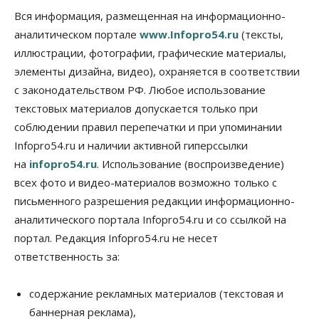
Недвижимость
Общество
Вся информация, размещенная на информационно-
Проект нового микрорайона на улице Кирова
аналитическом портале
www.Infopro54.ru
(тексты,
утвердили в Новосибирске
иллюстрации, фотографии, графические материалы,
05 Августа 2026, 15:30
элементы дизайна, видео), охраняется в соответствии
Бизнес
Промышленность
с законодательством РФ. Любое использование
Новосибирские компании произвели косметики
на два миллиарда рублей
текстовых материалов допускается только при
05 Августа 2026, 15:00
соблюдении правил перепечатки и при упоминании
Infopro54.ru и наличии активной гиперссылки
Власть
Финансы
на
infopro54.ru
. Использование (воспроизведение)
Криптовалюта в России официально стала
имуществом
всех фото и видео-материалов возможно только с
05 Августа 2026, 14:00
письменного разрешения редакции информационно-
аналитического портала Infopro54.ru и со ссылкой на
Недвижимость
Открыты продажи квартир нового дома в
портал. Редакция Infopro54.ru не несет
квартале «Цветной бульвар» ГК «Расцветай»
ответственность за:
05 Августа 2026, 13:23
Власть
Общество
содержание рекламных материалов (текстовая и
Ночные маршруты автобусов предлагают ввести
баннерная реклама),
в Новосибирской области