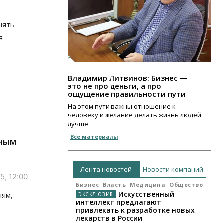
нять
я
Владимир Литвинов: Бизнес —
это не про деньги, а про
ощущение правильности пути
На этом пути важны отношение к
человеку и желание делать жизнь людей
лучше
Все материалы
тным
Лента новостей
Новости компаний
5, 12:00
Бизнес
Власть
Медицина
Общество
Искусственный
лям,
интеллект предлагают
привлекать к разработке новых
лекарств в России