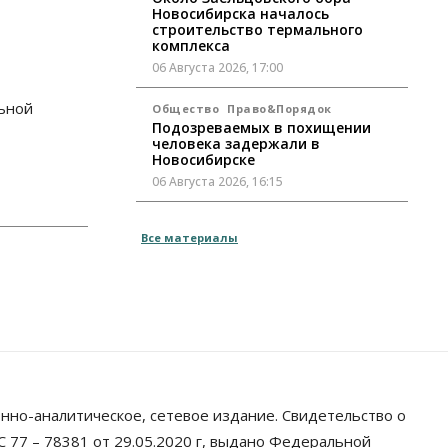
Новосибирска началось
строительство термального
комплекса
06 Августа 2026, 17:00
льной
Общество
Право&Порядок
Подозреваемых в похищении
человека задержали в
Новосибирске
06 Августа 2026, 16:15
Общество
Все материалы
Пенсионеры старше 80 лет в
Новосибирской области получили
повышенные пенсии
06 Августа 2026, 16:00
Финансы
Россияне оформили ипотечных
кредитов на 2,6 трлн рублей
06 Августа 2026, 15:53
нно-аналитическое, сетевое издание. Свидетельство о
Власть
 77 – 78381 от 29.05.2020 г, выдано Федеральной