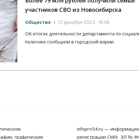
Более 79 млн рублей получили семьи
участников СВО из Новосибирска
Общество
12 декабря 2023, 18:06
Об итогах деятельности департамента по социа
политике сообщили в городской мэрии.
тическом
infopro54.ru — информацио
рафии, графические
регистрации СМИ: ЭЛ № ФС