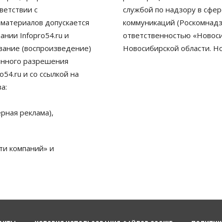
ветствии с
службой по надзору в сфе
 материалов допускается
коммуникаций (Роскомнадз
нии Infopro54.ru и
ответственностью «Новосиб
ование (воспроизведение)
Новосибирской области. Н
енного разрешения
54.ru и со ссылкой на
а:
рная реклама),
ти компаний» и