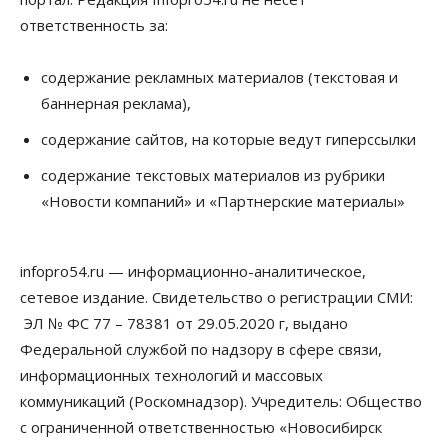
08 Августа 2026, 17:00
ответственность за:
Общество
Новосибирские вузы опубликовали
содержание рекламных материалов (текстовая и
приказы о зачислении на бюджетные места
баннерная реклама),
08 Августа 2026, 16:00
содержание сайтов, на которые ведут гиперссылки
Общество
Технологии
Искусственный интеллект впервые выписал
содержание текстовых материалов из рубрики
штраф за борщевик
«Новости компаний» и «Партнерские материалы»
08 Августа 2026, 15:00
Авто
infopro54.ru — информационно-аналитическое,
Продажи подержанных электромобилей в
Новосибирской области растут второй месяц
сетевое издание. Свидетельство о регистрации СМИ:
08 Августа 2026, 13:00
ЭЛ № ФС 77 – 78381 от 29.05.2020 г, выдано
Федеральной службой по надзору в сфере связи,
Бизнес
Общество
Детские центры Новосибирска
информационных технологий и массовых
перегибают с «педагогикой успеха», считает
коммуникаций (Роскомнадзор). Учредитель: Общество
психолог
08 Августа 2026, 11:00
с ограниченной ответственностью «Новосибирск