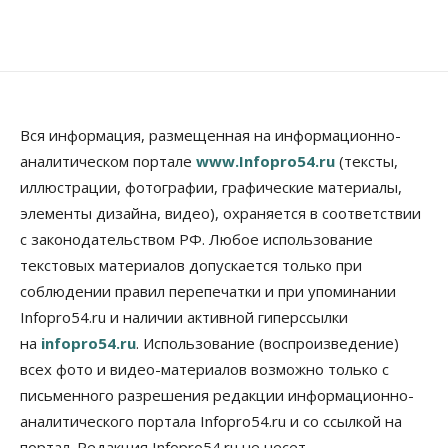
Места в колледжах Новосибирска будут
«бронировать» со школы
09 Августа 2026, 11:00
Авто
Общество
Не катастрофа, а стресс-тест: эксперт
новосибирской сети СТО пояснил кому можно
Вся информация, размещенная на информационно-
заливать бензин Евро‑2
аналитическом портале
www.Infopro54.ru
(тексты,
09 Августа 2026, 10:00
иллюстрации, фотографии, графические материалы,
элементы дизайна, видео), охраняется в соответствии
Бизнес
Общество
Работодатели Новосибирска заявили в центры
с законодательством РФ. Любое использование
занятости почти 32 тысячи вакансий
текстовых материалов допускается только при
09 Августа 2026, 09:00
соблюдении правил перепечатки и при упоминании
Бизнес
Общество
Infopro54.ru и наличии активной гиперссылки
Спрос на машино-места в
на
infopro54.ru
. Использование (воспроизведение)
Новосибирской области вырос в полтора раза
08 Августа 2026, 18:00
всех фото и видео-материалов возможно только с
письменного разрешения редакции информационно-
Общество
аналитического портала Infopro54.ru и со ссылкой на
К современному юридическому образованию в
России возникает много вопросов
портал. Редакция Infopro54.ru не несет