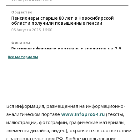
Общество
Пенсионеры старше 80 лет в Новосибирской
области получили повышенные пенсии
06 Августа 2026, 16:00
Финансы
Россияне оформили ипотечных кредитов на 2,6
трлн рублей
Все материалы
06 Августа 2026, 15:53
Власть
Думская гонка в Новосибирской области
обойдется без самовыдвиженцев
06 Августа 2026, 15:00
Бизнес
Власть
Общество
Вся информация, размещенная на информационно-
Правительство России продлило разрешение на
аналитическом портале
www.Infopro54.ru
(тексты,
выпуск бензина «Евро-3»
иллюстрации, фотографии, графические материалы,
06 Августа 2026, 14:00
элементы дизайна, видео), охраняется в соответствии
Общество
с законодательством РФ. Любое использование