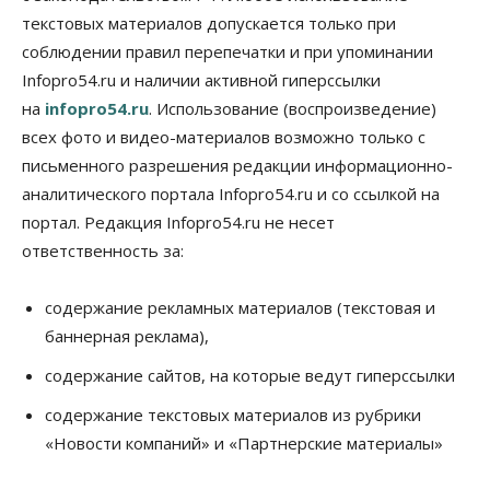
«За тех, у кого от 270 баллов,
настоящая борьба»: вузы настойчиво
текстовых материалов допускается только при
обзванивают новосибирских высокобалльников
соблюдении правил перепечатки и при упоминании
перед зачислением
Infopro54.ru и наличии активной гиперссылки
06 Августа 2026, 13:00
на
infopro54.ru
. Использование (воспроизведение)
Власть
всех фото и видео-материалов возможно только с
Режим ЧС ввели в Омской области из-за засухи
письменного разрешения редакции информационно-
06 Августа 2026, 12:15
аналитического портала Infopro54.ru и со ссылкой на
Власть
Общество
портал. Редакция Infopro54.ru не несет
Новосибирск готовится к визиту Владимира
ответственность за:
Путина
06 Августа 2026, 12:05
содержание рекламных материалов (текстовая и
Бизнес
Недвижимость
Общество
баннерная реклама),
Росреестр назвал главные причины
отказов в регистрации недвижимости в НСО
содержание сайтов, на которые ведут гиперссылки
06 Августа 2026, 12:00
содержание текстовых материалов из рубрики
Телекоммуникации
«Новости компаний» и «Партнерские материалы»
В 16 населённых пунктах Мошковского района
модернизировали мобильную связь
06 Августа 2026, 11:35