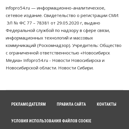
infopro54.ru — информационно-аналитическое,
Бизнес
Право&Порядок
ПроБизнес
сетевое издание. Свидетельство о регистрации СМИ:
Злоумышленники опять атакуют
новосибирские компании через электронную
ЭЛ № ФС 77 – 78381 от 29.05.2020 г, выдано
почту
Федеральной службой по надзору в сфере связи,
06 Августа 2026, 11:00
информационных технологий и массовых
коммуникаций (Роскомнадзор). Учредитель: Общество
Общество
Медики готовятся к второму пику активности
с ограниченной ответственностью «Новосибирск
клещей в Новосибирской области
Медиа» Infopro54.ru - Новости Новосибирска и
06 Августа 2026, 10:00
Новосибирской области. Новости Сибири.
Общество
Из-за жары в Европе оливковое масло
в Новосибирске может снова подорожать
06 Августа 2026, 09:00
Бизнес
Недвижимость
РЕКЛАМОДАТЕЛЯМ
ПРАВИЛА САЙТА
КОНТАКТЫ
Застройщики Новосибирска
доплатили налоги на сумму почти 700 млн рублей
06 Августа 2026, 08:00
УСЛОВИЯ ИСПОЛЬЗОВАНИЯ ФАЙЛОВ COOKIE