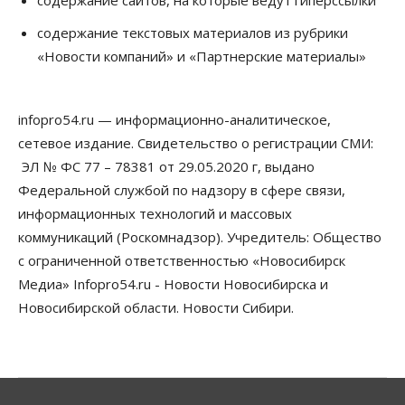
Общество
Недели жары повлияли на урожай в
содержание текстовых материалов из рубрики
Новосибирской области, но режима ЧС не будет
«Новости компаний» и «Партнерские материалы»
07 Августа 2026, 10:00
Бизнес
Право&Порядок
Предприятия Новосибирска
infopro54.ru — информационно-аналитическое,
выстраивают системы защиты от атак БПЛА
сетевое издание. Свидетельство о регистрации СМИ:
07 Августа 2026, 09:00
ЭЛ № ФС 77 – 78381 от 29.05.2020 г, выдано
Бизнес
Федеральной службой по надзору в сфере связи,
По «Сибэлектротерму» выдали исполнительные
информационных технологий и массовых
листы на полмиллиарда рублей
07 Августа 2026, 08:00
коммуникаций (Роскомнадзор). Учредитель: Общество
с ограниченной ответственностью «Новосибирск
Бизнес
Власть
Медицина
Общество
Медиа» Infopro54.ru - Новости Новосибирска и
Искусственный интеллект предлагают
привлекать к разработке новых лекарств в
Новосибирской области. Новости Сибири.
России
06 Августа 2026, 19:00
Мировые И Федеральные Новости
Россия построит в Киргизии новый кампус КРСУ:
30 гектаров, 15 тысяч студентов и 30 миллиардов