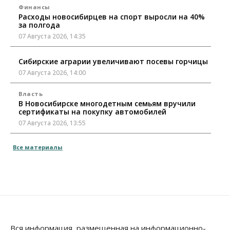
Финансы
Расходы новосибирцев на спорт выросли на 40%
за полгода
07 Августа 2026, 14:35
Сибирские аграрии увеличивают посевы горчицы
07 Августа 2026, 14:00
Власть
В Новосибирске многодетным семьям вручили
сертификаты на покупку автомобилей
07 Августа 2026, 13:55
Авто
Общество
Все материалы
Треть автовладельцев в Новосибирской области
«поставили машины на прикол»
07 Августа 2026, 13:00
Власть
Школы, библиотеки, пешеходные тротуары:
депутаты Госдумы контролируют работы на
социальных объектах
Вся информация, размещенная на информационно-