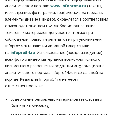
07 Августа 2026, 12:35
аналитическом портале
www.Infopro54.ru
(тексты,
Общество
иллюстрации, фотографии, графические материалы,
Синоптики рассказали о погоде в Новосибирске
элементы дизайна, видео), охраняется в соответствии
на выходных
с законодательством РФ. Любое использование
07 Августа 2026, 12:00
текстовых материалов допускается только при
Общество
соблюдении правил перепечатки и при упоминании
Жители Новосибирска смогут добровольно
Infopro54.ru и наличии активной гиперссылки
повысить свою пенсию
07 Августа 2026, 11:30
на
infopro54.ru
. Использование (воспроизведение)
всех фото и видео-материалов возможно только с
Общество
письменного разрешения редакции информационно-
Деньгами будут распоряжаться дети: в десяти
школах Новосибирской области введут
аналитического портала Infopro54.ru и со ссылкой на
инициативное бюджетирование
портал. Редакция Infopro54.ru не несет
07 Августа 2026, 11:00
ответственность за:
Общество
Право&Порядок
В Новосибирске руководителя отдела полиции
содержание рекламных материалов (текстовая и
заключили под стражу
баннерная реклама),
07 Августа 2026, 10:15
содержание сайтов, на которые ведут гиперссылки