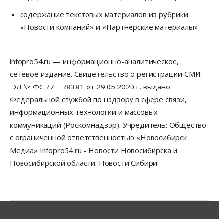
Сибирские аграрии увеличивают посевы горчицы
содержание текстовых материалов из рубрики
07 Августа 2026, 14:00
«Новости компаний» и «Партнерские материалы»
Власть
В Новосибирске многодетным семьям вручили
сертификаты на покупку автомобилей
infopro54.ru — информационно-аналитическое,
07 Августа 2026, 13:55
сетевое издание. Свидетельство о регистрации СМИ:
ЭЛ № ФС 77 – 78381 от 29.05.2020 г, выдано
Авто
Общество
Треть автовладельцев в Новосибирской области
Федеральной службой по надзору в сфере связи,
«поставили машины на прикол»
информационных технологий и массовых
07 Августа 2026, 13:00
коммуникаций (Роскомнадзор). Учредитель: Общество
Власть
с ограниченной ответственностью «Новосибирск
Школы, библиотеки, пешеходные тротуары:
Медиа» Infopro54.ru - Новости Новосибирска и
депутаты Госдумы контролируют работы на
социальных объектах
Новосибирской области. Новости Сибири.
07 Августа 2026, 12:35
Общество
Синоптики рассказали о погоде в Новосибирске
на выходных
07 Августа 2026, 12:00