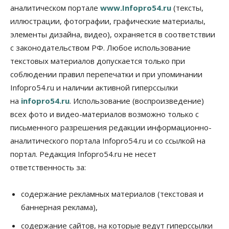
против нового закона о памятниках
аналитическом портале
www.Infopro54.ru
(тексты,
07 Августа 2026, 18:00
иллюстрации, фотографии, графические материалы,
элементы дизайна, видео), охраняется в соответствии
Бизнес
В аэропорту Толмачёво завершены работы по
с законодательством РФ. Любое использование
бетонированию рулежных дорожек
текстовых материалов допускается только при
07 Августа 2026, 17:00
соблюдении правил перепечатки и при упоминании
Бизнес
Недвижимость
Общество
Infopro54.ru и наличии активной гиперссылки
Новосибирцы стали реже оформлять
на
infopro54.ru
. Использование (воспроизведение)
дома по упрощенной схеме
07 Августа 2026, 16:00
всех фото и видео-материалов возможно только с
письменного разрешения редакции информационно-
Власть
Общество
Право&Порядок
аналитического портала Infopro54.ru и со ссылкой на
Роспотребнадзор изъял почти полторы тонны
мяса в Новосибирской области
портал. Редакция Infopro54.ru не несет
07 Августа 2026, 15:00
ответственность за:
Финансы
Расходы новосибирцев на спорт выросли на 40%
содержание рекламных материалов (текстовая и
за полгода
баннерная реклама),
07 Августа 2026, 14:35
содержание сайтов, на которые ведут гиперссылки