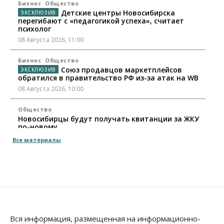
Бизнес
Общество
Детские центры Новосибирска
перегибают с «педагогикой успеха», считает
психолог
08 Августа 2026, 11:00
Бизнес
Общество
Союз продавцов маркетплейсов
обратился в правительство РФ из-за атак на WB
08 Августа 2026, 10:00
Общество
Новосибирцы будут получать квитанции за ЖКУ
по-новому
08 Августа 2026, 09:00
Все материалы
Бизнес
В Новосибирской области резко
сократился грузооборот в автоперевозках
07 Августа 2026, 19:00
Общество
В Новосибирске прошёл митинг
Вся информация, размещенная на информационно-