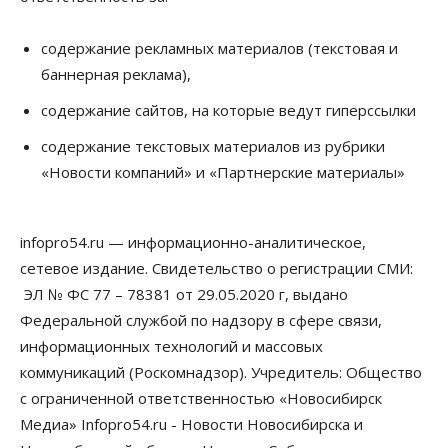
Финансы
Расходы новосибирцев на спорт выросли на 40%
содержание рекламных материалов (текстовая и
за полгода
баннерная реклама),
07 Августа 2026, 14:35
содержание сайтов, на которые ведут гиперссылки
Сибирские аграрии увеличивают посевы горчицы
содержание текстовых материалов из рубрики
07 Августа 2026, 14:00
«Новости компаний» и «Партнерские материалы»
Власть
В Новосибирске многодетным семьям вручили
сертификаты на покупку автомобилей
infopro54.ru — информационно-аналитическое,
07 Августа 2026, 13:55
сетевое издание. Свидетельство о регистрации СМИ:
ЭЛ № ФС 77 – 78381 от 29.05.2020 г, выдано
Авто
Общество
Треть автовладельцев в Новосибирской области
Федеральной службой по надзору в сфере связи,
«поставили машины на прикол»
информационных технологий и массовых
07 Августа 2026, 13:00
коммуникаций (Роскомнадзор). Учредитель: Общество
Власть
с ограниченной ответственностью «Новосибирск
Школы, библиотеки, пешеходные тротуары:
Медиа» Infopro54.ru - Новости Новосибирска и
депутаты Госдумы контролируют работы на
социальных объектах