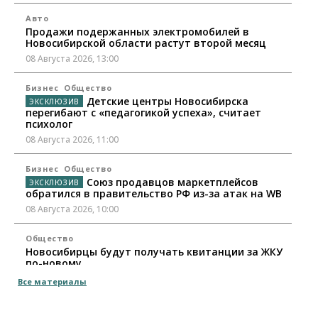
Авто
Продажи подержанных электромобилей в
Новосибирской области растут второй месяц
08 Августа 2026, 13:00
Бизнес
Общество
Детские центры Новосибирска
перегибают с «педагогикой успеха», считает
психолог
08 Августа 2026, 11:00
Бизнес
Общество
Союз продавцов маркетплейсов
обратился в правительство РФ из-за атак на WB
08 Августа 2026, 10:00
Общество
Новосибирцы будут получать квитанции за ЖКУ
по-новому
08 Августа 2026, 09:00
Все материалы
Бизнес