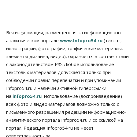
В Новосибирской области резко
сократился грузооборот в автоперевозках
07 Августа 2026, 19:00
Общество
В Новосибирске прошёл митинг
Вся информация, размещенная на информационно-
против нового закона о памятниках
аналитическом портале
www.Infopro54.ru
(тексты,
07 Августа 2026, 18:00
иллюстрации, фотографии, графические материалы,
элементы дизайна, видео), охраняется в соответствии
Бизнес
В аэропорту Толмачёво завершены работы по
с законодательством РФ. Любое использование
бетонированию рулежных дорожек
текстовых материалов допускается только при
07 Августа 2026, 17:00
соблюдении правил перепечатки и при упоминании
Бизнес
Недвижимость
Общество
Infopro54.ru и наличии активной гиперссылки
Новосибирцы стали реже оформлять
на
infopro54.ru
. Использование (воспроизведение)
дома по упрощенной схеме
07 Августа 2026, 16:00
всех фото и видео-материалов возможно только с
письменного разрешения редакции информационно-
Власть
Общество
Право&Порядок
аналитического портала Infopro54.ru и со ссылкой на
Роспотребнадзор изъял почти полторы тонны
мяса в Новосибирской области
портал. Редакция Infopro54.ru не несет
07 Августа 2026, 15:00
ответственность за: