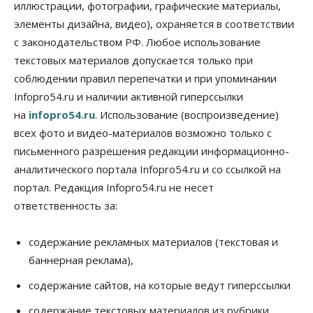
иллюстрации, фотографии, графические материалы,
Школы, библиотеки, пешеходные тротуары:
депутаты Госдумы контролируют работы на
элементы дизайна, видео), охраняется в соответствии
социальных объектах
с законодательством РФ. Любое использование
07 Августа 2026, 12:35
текстовых материалов допускается только при
Общество
соблюдении правил перепечатки и при упоминании
Синоптики рассказали о погоде в Новосибирске
Infopro54.ru и наличии активной гиперссылки
на выходных
07 Августа 2026, 12:00
на
infopro54.ru
. Использование (воспроизведение)
всех фото и видео-материалов возможно только с
Общество
письменного разрешения редакции информационно-
Жители Новосибирска смогут добровольно
повысить свою пенсию
аналитического портала Infopro54.ru и со ссылкой на
07 Августа 2026, 11:30
портал. Редакция Infopro54.ru не несет
ответственность за:
Общество
Деньгами будут распоряжаться дети: в десяти
школах Новосибирской области введут
содержание рекламных материалов (текстовая и
инициативное бюджетирование
баннерная реклама),
07 Августа 2026, 11:00
содержание сайтов, на которые ведут гиперссылки
Общество
Право&Порядок
В Новосибирске руководителя отдела полиции
содержание текстовых материалов из рубрики
заключили под стражу