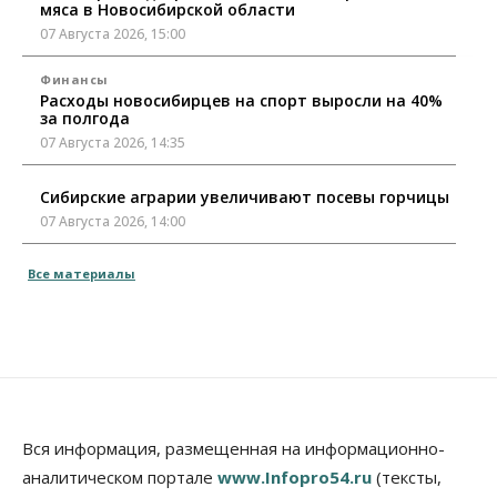
мяса в Новосибирской области
07 Августа 2026, 15:00
Финансы
Расходы новосибирцев на спорт выросли на 40%
за полгода
07 Августа 2026, 14:35
Сибирские аграрии увеличивают посевы горчицы
07 Августа 2026, 14:00
Власть
Все материалы
В Новосибирске многодетным семьям вручили
сертификаты на покупку автомобилей
07 Августа 2026, 13:55
Авто
Общество
Треть автовладельцев в Новосибирской области
«поставили машины на прикол»
07 Августа 2026, 13:00
Вся информация, размещенная на информационно-
аналитическом портале
www.Infopro54.ru
(тексты,
Власть