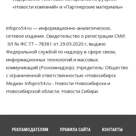
«Новости компаний» и «Партнерские материалы»
07 Августа 2026, 10:15
Общество
Недели жары повлияли на урожай в
infopro54.ru — информационно-аналитическое,
Новосибирской области, но режима ЧС не будет
сетевое издание. Свидетельство о регистрации СМИ:
07 Августа 2026, 10:00
ЭЛ № ФС 77 – 78381 от 29.05.2020 г, выдано
Бизнес
Право&Порядок
Федеральной службой по надзору в сфере связи,
Предприятия Новосибирска
информационных технологий и массовых
выстраивают системы защиты от атак БПЛА
07 Августа 2026, 09:00
коммуникаций (Роскомнадзор). Учредитель: Общество
с ограниченной ответственностью «Новосибирск
Бизнес
Медиа» Infopro54.ru - Новости Новосибирска и
По «Сибэлектротерму» выдали исполнительные
листы на полмиллиарда рублей
Новосибирской области. Новости Сибири.
07 Августа 2026, 08:00
Бизнес
Власть
Медицина
Общество
Искусственный интеллект предлагают
привлекать к разработке новых лекарств в
России
РЕКЛАМОДАТЕЛЯМ
ПРАВИЛА САЙТА
КОНТАКТЫ
06 Августа 2026, 19:00