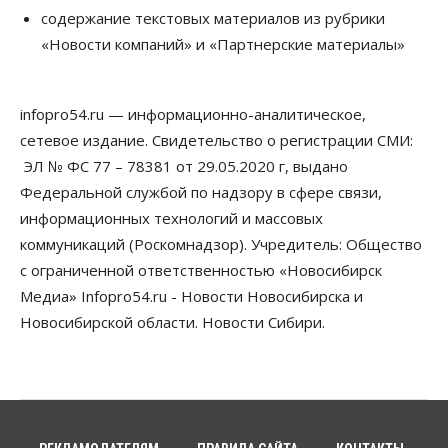
Сибирские аграрии увеличивают посевы горчицы
содержание текстовых материалов из рубрики
07 Августа 2026, 14:00
«Новости компаний» и «Партнерские материалы»
Власть
В Новосибирске многодетным семьям вручили
сертификаты на покупку автомобилей
infopro54.ru — информационно-аналитическое,
07 Августа 2026, 13:55
сетевое издание. Свидетельство о регистрации СМИ:
ЭЛ № ФС 77 – 78381 от 29.05.2020 г, выдано
Авто
Общество
Треть автовладельцев в Новосибирской области
Федеральной службой по надзору в сфере связи,
«поставили машины на прикол»
информационных технологий и массовых
07 Августа 2026, 13:00
коммуникаций (Роскомнадзор). Учредитель: Общество
Власть
с ограниченной ответственностью «Новосибирск
Школы, библиотеки, пешеходные тротуары:
Медиа» Infopro54.ru - Новости Новосибирска и
депутаты Госдумы контролируют работы на
социальных объектах
Новосибирской области. Новости Сибири.
07 Августа 2026, 12:35
Общество
Синоптики рассказали о погоде в Новосибирске
на выходных
07 Августа 2026, 12:00