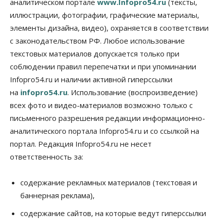
аналитическом портале
www.Infopro54.ru
(тексты,
07 Августа 2026, 18:00
иллюстрации, фотографии, графические материалы,
элементы дизайна, видео), охраняется в соответствии
Бизнес
В аэропорту Толмачёво завершены работы по
с законодательством РФ. Любое использование
бетонированию рулежных дорожек
текстовых материалов допускается только при
07 Августа 2026, 17:00
соблюдении правил перепечатки и при упоминании
Бизнес
Недвижимость
Общество
Infopro54.ru и наличии активной гиперссылки
Новосибирцы стали реже оформлять
на
infopro54.ru
. Использование (воспроизведение)
дома по упрощенной схеме
07 Августа 2026, 16:00
всех фото и видео-материалов возможно только с
письменного разрешения редакции информационно-
Власть
Общество
Право&Порядок
аналитического портала Infopro54.ru и со ссылкой на
Роспотребнадзор изъял почти полторы тонны
мяса в Новосибирской области
портал. Редакция Infopro54.ru не несет
07 Августа 2026, 15:00
ответственность за:
Финансы
Расходы новосибирцев на спорт выросли на 40%
содержание рекламных материалов (текстовая и
за полгода
баннерная реклама),
07 Августа 2026, 14:35
содержание сайтов, на которые ведут гиперссылки