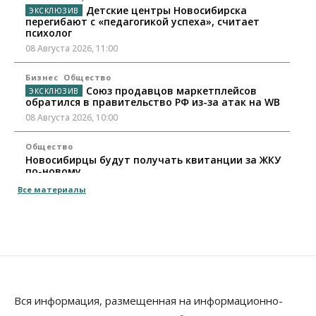
Детские центры Новосибирска
перегибают с «педагогикой успеха», считает
психолог
08 Августа 2026, 11:00
Бизнес
Общество
Союз продавцов маркетплейсов
обратился в правительство РФ из-за атак на WB
08 Августа 2026, 10:00
Общество
Новосибирцы будут получать квитанции за ЖКУ
по-новому
08 Августа 2026, 09:00
Все материалы
Бизнес
В Новосибирской области резко
сократился грузооборот в автоперевозках
07 Августа 2026, 19:00
Общество
В Новосибирске прошёл митинг
Вся информация, размещенная на информационно-
против нового закона о памятниках