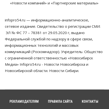
Новосибирец пытался провезти из Таиланда
«Новости компаний» и «Партнерские материалы»
кондитерские изделия с наркотиками
05 Августа 2026, 12:30
infopro54.ru — информационно-аналитическое,
Бизнес
Власть
Более 400 новосибирских компаний
сетевое издание. Свидетельство о регистрации СМИ:
вывели зарплату сотрудников «из тени»
ЭЛ № ФС 77 – 78381 от 29.05.2020 г, выдано
05 Августа 2026, 12:00
Федеральной службой по надзору в сфере связи,
Бизнес
Власть
Недвижимость
информационных технологий и массовых
Новосибирское правительство требует 226 млн со
коммуникаций (Роскомнадзор). Учредитель: Общество
строителя экстрим-центра
05 Августа 2026, 11:30
с ограниченной ответственностью «Новосибирск
Медиа» Infopro54.ru - Новости Новосибирска и
Общество
Новосибирской области. Новости Сибири.
Премьер-министру Мишустину показали проект
нового аэропорта Горно-Алтайска
05 Августа 2026, 11:00
Общество
Новосибирские аграрии
подтверждают нормализацию ситуации с
РЕКЛАМОДАТЕЛЯМ
ПРАВИЛА САЙТА
КОНТАКТЫ
топливом
05 Августа 2026, 10:00