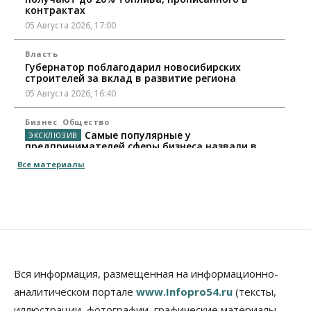
контрактах
05 Августа 2026, 17:00
Власть
Губернатор поблагодарил новосибирских
строителей за вклад в развитие региона
05 Августа 2026, 16:40
Бизнес
Общество
Самые популярные у
предпринимателей сферы бизнеса назвали в
Новосибирске
Все материалы
05 Августа 2026, 16:00
Недвижимость
Летний марафон скидок в ГК «Расцветай — до 16
августа
05 Августа 2026, 15:55
Недвижимость
Общество
Вся информация, размещенная на информационно-
Проект нового микрорайона на улице Кирова
аналитическом портале
www.Infopro54.ru
(тексты,
утвердили в Новосибирске
иллюстрации, фотографии, графические материалы,
05 Августа 2026, 15:30