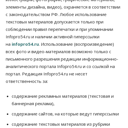
элементы дизайна, видео), охраняется в соответствии
Бизнес
Промышленность
с законодательством РФ. Любое использование
Новосибирские компании произвели косметики
на два миллиарда рублей
текстовых материалов допускается только при
05 Августа 2026, 15:00
соблюдении правил перепечатки и при упоминании
Infopro54.ru и наличии активной гиперссылки
Власть
Финансы
на
infopro54.ru
. Использование (воспроизведение)
Криптовалюта в России официально стала
имуществом
всех фото и видео-материалов возможно только с
05 Августа 2026, 14:00
письменного разрешения редакции информационно-
аналитического портала Infopro54.ru и со ссылкой на
Недвижимость
Открыты продажи квартир нового дома в
портал. Редакция Infopro54.ru не несет
квартале «Цветной бульвар» ГК «Расцветай»
ответственность за:
05 Августа 2026, 13:23
Власть
Общество
содержание рекламных материалов (текстовая и
Ночные маршруты автобусов предлагают ввести
баннерная реклама),
в Новосибирской области
05 Августа 2026, 13:00
содержание сайтов, на которые ведут гиперссылки
Право&Порядок
содержание текстовых материалов из рубрики