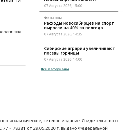
области
07 Августа 2026, 15:00
Финансы
Расходы новосибирцев на спорт
выросли на 40% за полгода
зеленения
07 Августа 2026, 14:35
Сибирские аграрии увеличивают
посевы горчицы
07 Августа 2026, 14:00
Все материалы
Власть
В Новосибирске многодетным
семьям вручили сертификаты на
покупку автомобилей
07 Августа 2026, 13:55
Авто
Общество
Треть автовладельцев в
Новосибирской области
«поставили машины на прикол»
нно-аналитическое, сетевое издание. Свидетельство о
07 Августа 2026, 13:00
 77 – 78381 от 29.05.2020 г, выдано Федеральной