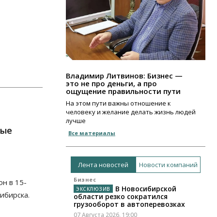
Владимир Литвинов: Бизнес —
это не про деньги, а про
ощущение правильности пути
На этом пути важны отношение к
человеку и желание делать жизнь людей
лучше
ные
Все материалы
Лента новостей
Новости компаний
Бизнес
н в 15-
В Новосибирской
ибирска.
области резко сократился
грузооборот в автоперевозках
07 Августа 2026, 19:00