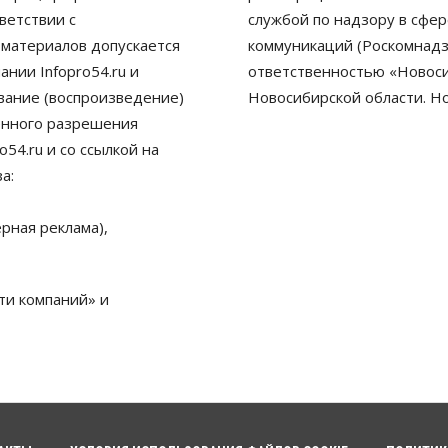
ветствии с
службой по надзору в сфе
 материалов допускается
коммуникаций (Роскомнадз
нии Infopro54.ru и
ответственностью «Новосиб
ование (воспроизведение)
Новосибирской области. Н
енного разрешения
54.ru и со ссылкой на
а:
рная реклама),
ти компаний» и