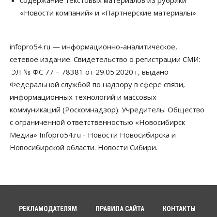
Более 400 новосибирских компаний
«Новости компаний» и «Партнерские материалы»
вывели зарплату сотрудников «из тени»
05 Августа 2026, 12:00
infopro54.ru — информационно-аналитическое,
Бизнес
Власть
Недвижимость
Новосибирское правительство требует 226 млн со
сетевое издание. Свидетельство о регистрации СМИ:
строителя экстрим-центра
ЭЛ № ФС 77 – 78381 от 29.05.2020 г, выдано
05 Августа 2026, 11:30
Федеральной службой по надзору в сфере связи,
Общество
информационных технологий и массовых
Премьер-министру Мишустину показали проект
коммуникаций (Роскомнадзор). Учредитель: Общество
нового аэропорта Горно-Алтайска
05 Августа 2026, 11:00
с ограниченной ответственностью «Новосибирск
Медиа» Infopro54.ru - Новости Новосибирска и
Общество
Новосибирской области. Новости Сибири.
Новосибирские аграрии
подтверждают нормализацию ситуации с
топливом
05 Августа 2026, 10:00
Общество
Поголовье коров в Новосибирской области
РЕКЛАМОДАТЕЛЯМ
ПРАВИЛА САЙТА
КОНТАКТЫ
сократилось почти на 15%