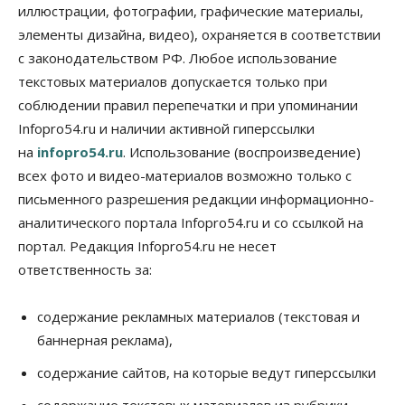
иллюстрации, фотографии, графические материалы,
05 Августа 2026, 15:00
элементы дизайна, видео), охраняется в соответствии
Власть
Финансы
с законодательством РФ. Любое использование
Криптовалюта в России официально стала
имуществом
текстовых материалов допускается только при
05 Августа 2026, 14:00
соблюдении правил перепечатки и при упоминании
Infopro54.ru и наличии активной гиперссылки
Недвижимость
на
infopro54.ru
. Использование (воспроизведение)
Открыты продажи квартир нового дома в
квартале «Цветной бульвар» ГК «Расцветай»
всех фото и видео-материалов возможно только с
05 Августа 2026, 13:23
письменного разрешения редакции информационно-
аналитического портала Infopro54.ru и со ссылкой на
Власть
Общество
Ночные маршруты автобусов предлагают ввести
портал. Редакция Infopro54.ru не несет
в Новосибирской области
ответственность за:
05 Августа 2026, 13:00
Право&Порядок
содержание рекламных материалов (текстовая и
Новосибирец пытался провезти из Таиланда
баннерная реклама),
кондитерские изделия с наркотиками
05 Августа 2026, 12:30
содержание сайтов, на которые ведут гиперссылки
Бизнес
Власть
содержание текстовых материалов из рубрики