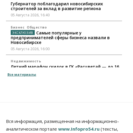
Губернатор поблагодарил новосибирских
строителей за вклад в развитие региона
05 Августа 2026, 16:40
Бизнес
Общество
Самые популярные у
предпринимателей сферы бизнеса назвали в
Новосибирске
05 Августа 2026, 16:00
Недвижимость
Летний марафон скидок в ГК «Расцветай — до 16
августа
Все материалы
05 Августа 2026, 15:55
Недвижимость
Общество
Проект нового микрорайона на улице Кирова
утвердили в Новосибирске
05 Августа 2026, 15:30
Бизнес
Промышленность
Вся информация, размещенная на информационно-
Новосибирские компании произвели косметики
аналитическом портале
www.Infopro54.ru
(тексты,
на два миллиарда рублей