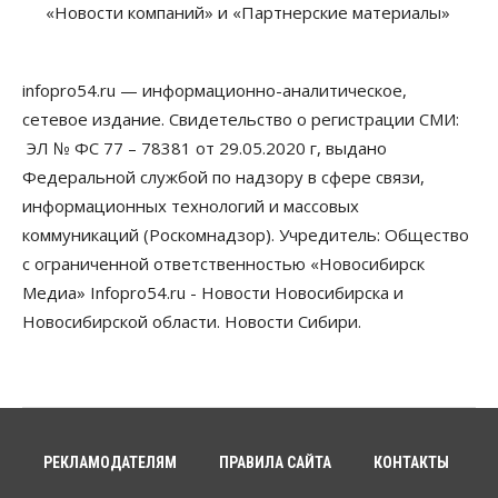
«Новости компаний» и «Партнерские материалы»
Авто
Общество
Треть автовладельцев в Новосибирской области
«поставили машины на прикол»
infopro54.ru — информационно-аналитическое,
07 Августа 2026, 13:00
сетевое издание. Свидетельство о регистрации СМИ:
ЭЛ № ФС 77 – 78381 от 29.05.2020 г, выдано
Власть
Школы, библиотеки, пешеходные тротуары:
Федеральной службой по надзору в сфере связи,
депутаты Госдумы контролируют работы на
информационных технологий и массовых
социальных объектах
07 Августа 2026, 12:35
коммуникаций (Роскомнадзор). Учредитель: Общество
с ограниченной ответственностью «Новосибирск
Общество
Медиа» Infopro54.ru - Новости Новосибирска и
Синоптики рассказали о погоде в Новосибирске
на выходных
Новосибирской области. Новости Сибири.
07 Августа 2026, 12:00
Общество
Жители Новосибирска смогут добровольно
повысить свою пенсию
07 Августа 2026, 11:30
РЕКЛАМОДАТЕЛЯМ
ПРАВИЛА САЙТА
КОНТАКТЫ
Общество