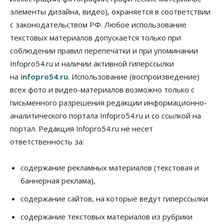
элементы дизайна, видео), охраняется в соответствии
Бизнес
Недвижимость
Общество
Новосибирцы стали реже оформлять
с законодательством РФ. Любое использование
дома по упрощенной схеме
текстовых материалов допускается только при
07 Августа 2026, 16:00
соблюдении правил перепечатки и при упоминании
Власть
Общество
Право&Порядок
Infopro54.ru и наличии активной гиперссылки
Роспотребнадзор изъял почти полторы тонны
на
infopro54.ru
. Использование (воспроизведение)
мяса в Новосибирской области
07 Августа 2026, 15:00
всех фото и видео-материалов возможно только с
письменного разрешения редакции информационно-
Финансы
аналитического портала Infopro54.ru и со ссылкой на
Расходы новосибирцев на спорт выросли на 40%
за полгода
портал. Редакция Infopro54.ru не несет
07 Августа 2026, 14:35
ответственность за:
Сибирские аграрии увеличивают посевы горчицы
содержание рекламных материалов (текстовая и
07 Августа 2026, 14:00
баннерная реклама),
Власть
содержание сайтов, на которые ведут гиперссылки
В Новосибирске многодетным семьям вручили
сертификаты на покупку автомобилей
содержание текстовых материалов из рубрики
07 Августа 2026, 13:55