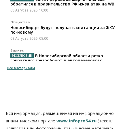
обратился в правительство РФ из-за атак на WB
08 Августа 2026, 10:00
Общество
Новосибирцы будут получать квитанции за ЖКУ
по-новому
08 Августа 2026, 09:00
Бизнес
В Новосибирской области резко
сократился грузооборот в автоперевозках
07 Августа 2026, 19:00
Все материалы
Общество
В Новосибирске прошёл митинг
против нового закона о памятниках
07 Августа 2026, 18:00
Бизнес
В аэропорту Толмачёво завершены работы по
Вся информация, размещенная на информационно-
бетонированию рулежных дорожек
аналитическом портале
www.Infopro54.ru
(тексты,
07 Августа 2026, 17:00
иллюстрации, фотографии, графические материалы,