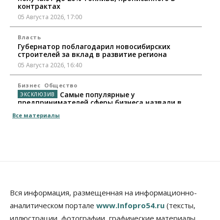
контрактах
05 Августа 2026, 17:00
Власть
Губернатор поблагодарил новосибирских
строителей за вклад в развитие региона
05 Августа 2026, 16:40
Бизнес
Общество
Самые популярные у
предпринимателей сферы бизнеса назвали в
Новосибирске
Все материалы
05 Августа 2026, 16:00
Недвижимость
Летний марафон скидок в ГК «Расцветай — до 16
августа
05 Августа 2026, 15:55
Недвижимость
Общество
Вся информация, размещенная на информационно-
Проект нового микрорайона на улице Кирова
аналитическом портале
www.Infopro54.ru
(тексты,
утвердили в Новосибирске
иллюстрации, фотографии, графические материалы,
05 Августа 2026, 15:30