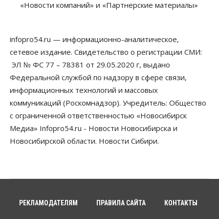
«Новости компаний» и «Партнерские материалы»
кондитерские изделия с наркотиками
05 Августа 2026, 12:30
infopro54.ru — информационно-аналитическое,
Бизнес
Власть
Более 400 новосибирских компаний
сетевое издание. Свидетельство о регистрации СМИ:
вывели зарплату сотрудников «из тени»
ЭЛ № ФС 77 – 78381 от 29.05.2020 г, выдано
05 Августа 2026, 12:00
Федеральной службой по надзору в сфере связи,
Бизнес
Власть
Недвижимость
информационных технологий и массовых
Новосибирское правительство требует 226 млн со
коммуникаций (Роскомнадзор). Учредитель: Общество
строителя экстрим-центра
05 Августа 2026, 11:30
с ограниченной ответственностью «Новосибирск
Медиа» Infopro54.ru - Новости Новосибирска и
Общество
Новосибирской области. Новости Сибири.
Премьер-министру Мишустину показали проект
нового аэропорта Горно-Алтайска
05 Августа 2026, 11:00
Общество
Новосибирские аграрии
подтверждают нормализацию ситуации с
РЕКЛАМОДАТЕЛЯМ
ПРАВИЛА САЙТА
КОНТАКТЫ
топливом
05 Августа 2026, 10:00