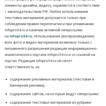
элементы дизайна, видео), охраняется в соответствии
Бизнес
Промышленность
с законодательством РФ. Любое использование
Новосибирские компании произвели косметики
на два миллиарда рублей
текстовых материалов допускается только при
05 Августа 2026, 15:00
соблюдении правил перепечатки и при упоминании
Infopro54.ru и наличии активной гиперссылки
Власть
Финансы
на
infopro54.ru
. Использование (воспроизведение)
Криптовалюта в России официально стала
имуществом
всех фото и видео-материалов возможно только с
05 Августа 2026, 14:00
письменного разрешения редакции информационно-
аналитического портала Infopro54.ru и со ссылкой на
Недвижимость
Открыты продажи квартир нового дома в
портал. Редакция Infopro54.ru не несет
квартале «Цветной бульвар» ГК «Расцветай»
ответственность за:
05 Августа 2026, 13:23
Власть
Общество
содержание рекламных материалов (текстовая и
Ночные маршруты автобусов предлагают ввести
баннерная реклама),
в Новосибирской области
05 Августа 2026, 13:00
содержание сайтов, на которые ведут гиперссылки
Право&Порядок
содержание текстовых материалов из рубрики
Новосибирец пытался провезти из Таиланда