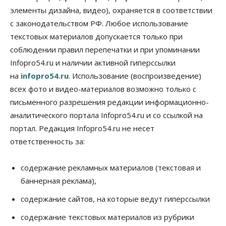
элементы дизайна, видео), охраняется в соответствии
Общество
с законодательством РФ. Любое использование
Пенсионеры старше 80 лет в Новосибирской
области получили повышенные пенсии
текстовых материалов допускается только при
06 Августа 2026, 16:00
соблюдении правил перепечатки и при упоминании
Infopro54.ru и наличии активной гиперссылки
Финансы
на
infopro54.ru
. Использование (воспроизведение)
Россияне оформили ипотечных кредитов на 2,6
трлн рублей
всех фото и видео-материалов возможно только с
06 Августа 2026, 15:53
письменного разрешения редакции информационно-
аналитического портала Infopro54.ru и со ссылкой на
Власть
Думская гонка в Новосибирской области
портал. Редакция Infopro54.ru не несет
обойдется без самовыдвиженцев
ответственность за:
06 Августа 2026, 15:00
Бизнес
Власть
Общество
содержание рекламных материалов (текстовая и
Правительство России продлило разрешение на
баннерная реклама),
выпуск бензина «Евро-3»
06 Августа 2026, 14:00
содержание сайтов, на которые ведут гиперссылки
Общество
содержание текстовых материалов из рубрики
«За тех, у кого от 270 баллов,