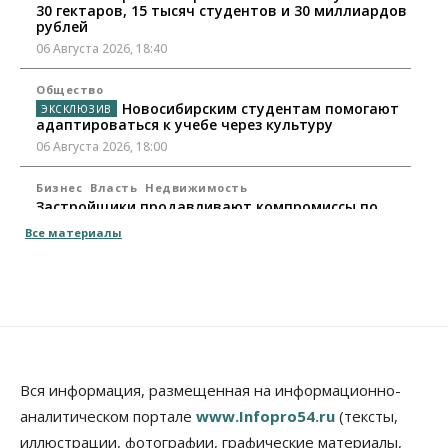
30 гектаров, 15 тысяч студентов и 30 миллиардов
рублей
06 Августа 2026, 18:40
Общество
Новосибирским студентам помогают
адаптироваться к учебе через культуру
06 Августа 2026, 18:00
Бизнес
Власть
Недвижимость
Застройщики продавливают компромиссы по
площади участков для КРТ в Новосибирске
Все материалы
06 Августа 2026, 17:30
Бизнес
Недвижимость
Общество
Около Заельцовского бора Новосибирска
началось строительство термального комплекса
06 Августа 2026, 17:00
Общество
Право&Порядок
Вся информация, размещенная на информационно-
Подозреваемых в похищении человека
аналитическом портале
www.Infopro54.ru
(тексты,
задержали в Новосибирске
иллюстрации, фотографии, графические материалы,
06 Августа 2026, 16:15