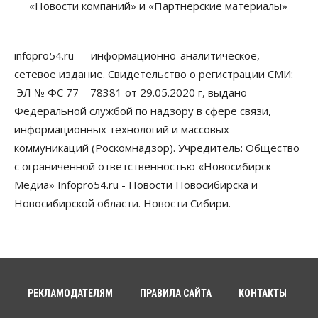
«Новости компаний» и «Партнерские материалы»
настоящая борьба»: вузы настойчиво
обзванивают новосибирских высокобалльников
перед зачислением
06 Августа 2026, 13:00
infopro54.ru — информационно-аналитическое,
сетевое издание. Свидетельство о регистрации СМИ:
Власть
Режим ЧС ввели в Омской области из-за засухи
ЭЛ № ФС 77 – 78381 от 29.05.2020 г, выдано
06 Августа 2026, 12:15
Федеральной службой по надзору в сфере связи,
информационных технологий и массовых
Власть
Общество
коммуникаций (Роскомнадзор). Учредитель: Общество
Новосибирск готовится к визиту Владимира
Путина
с ограниченной ответственностью «Новосибирск
06 Августа 2026, 12:05
Медиа» Infopro54.ru - Новости Новосибирска и
Новосибирской области. Новости Сибири.
Бизнес
Недвижимость
Общество
Росреестр назвал главные причины
отказов в регистрации недвижимости в НСО
06 Августа 2026, 12:00
Телекоммуникации
В 16 населённых пунктах Мошковского района
РЕКЛАМОДАТЕЛЯМ
ПРАВИЛА САЙТА
КОНТАКТЫ
модернизировали мобильную связь
06 Августа 2026, 11:35