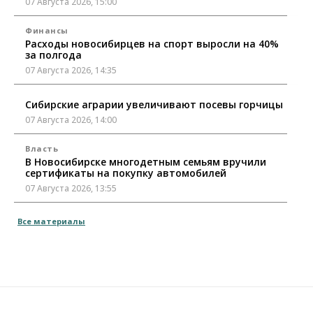
07 Августа 2026, 15:00
Финансы
Расходы новосибирцев на спорт выросли на 40%
за полгода
07 Августа 2026, 14:35
Сибирские аграрии увеличивают посевы горчицы
07 Августа 2026, 14:00
Власть
В Новосибирске многодетным семьям вручили
сертификаты на покупку автомобилей
07 Августа 2026, 13:55
Авто
Общество
Все материалы
Треть автовладельцев в Новосибирской области
«поставили машины на прикол»
07 Августа 2026, 13:00
Власть
Школы, библиотеки, пешеходные тротуары:
депутаты Госдумы контролируют работы на