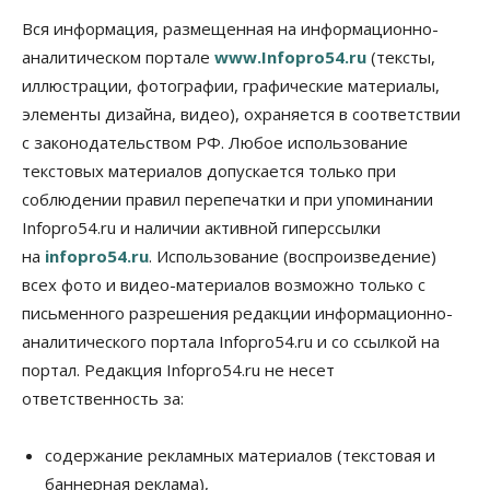
социальных объектах
Вся информация, размещенная на информационно-
07 Августа 2026, 12:35
аналитическом портале
www.Infopro54.ru
(тексты,
Общество
иллюстрации, фотографии, графические материалы,
Синоптики рассказали о погоде в Новосибирске
элементы дизайна, видео), охраняется в соответствии
на выходных
с законодательством РФ. Любое использование
07 Августа 2026, 12:00
текстовых материалов допускается только при
Общество
соблюдении правил перепечатки и при упоминании
Жители Новосибирска смогут добровольно
Infopro54.ru и наличии активной гиперссылки
повысить свою пенсию
07 Августа 2026, 11:30
на
infopro54.ru
. Использование (воспроизведение)
всех фото и видео-материалов возможно только с
Общество
письменного разрешения редакции информационно-
Деньгами будут распоряжаться дети: в десяти
школах Новосибирской области введут
аналитического портала Infopro54.ru и со ссылкой на
инициативное бюджетирование
портал. Редакция Infopro54.ru не несет
07 Августа 2026, 11:00
ответственность за:
Общество
Право&Порядок
В Новосибирске руководителя отдела полиции
содержание рекламных материалов (текстовая и
заключили под стражу
баннерная реклама),
07 Августа 2026, 10:15