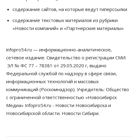
содержание сайтов, на которые ведут гиперссылки
Общество
Недели жары повлияли на урожай в
содержание текстовых материалов из рубрики
Новосибирской области, но режима ЧС не будет
«Новости компаний» и «Партнерские материалы»
07 Августа 2026, 10:00
Бизнес
Право&Порядок
Предприятия Новосибирска
infopro54.ru — информационно-аналитическое,
выстраивают системы защиты от атак БПЛА
сетевое издание. Свидетельство о регистрации СМИ:
07 Августа 2026, 09:00
ЭЛ № ФС 77 – 78381 от 29.05.2020 г, выдано
Бизнес
Федеральной службой по надзору в сфере связи,
По «Сибэлектротерму» выдали исполнительные
информационных технологий и массовых
листы на полмиллиарда рублей
07 Августа 2026, 08:00
коммуникаций (Роскомнадзор). Учредитель: Общество
с ограниченной ответственностью «Новосибирск
Бизнес
Власть
Медицина
Общество
Медиа» Infopro54.ru - Новости Новосибирска и
Искусственный интеллект предлагают
привлекать к разработке новых лекарств в
Новосибирской области. Новости Сибири.
России
06 Августа 2026, 19:00
Мировые И Федеральные Новости