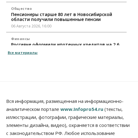
Общество
Пенсионеры старше 80 лет в Новосибирской
области получили повышенные пенсии
06 Августа 2026, 16:00
Финансы
Россияне оформили ипотечных кредитов на 2,6
трлн рублей
Все материалы
06 Августа 2026, 15:53
Власть
Думская гонка в Новосибирской области
обойдется без самовыдвиженцев
06 Августа 2026, 15:00
Бизнес
Власть
Общество
Вся информация, размещенная на информационно-
Правительство России продлило разрешение на
аналитическом портале
www.Infopro54.ru
(тексты,
выпуск бензина «Евро-3»
иллюстрации, фотографии, графические материалы,
06 Августа 2026, 14:00
элементы дизайна, видео), охраняется в соответствии
Общество
с законодательством РФ. Любое использование
«За тех, у кого от 270 баллов,