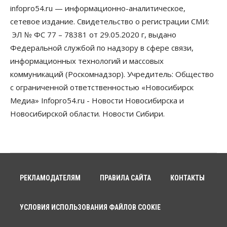
infopro54.ru — информационно-аналитическое,
Бизнес
Право&Порядок
ПроБизнес
сетевое издание. Свидетельство о регистрации СМИ:
Злоумышленники опять атакуют
новосибирские компании через электронную
ЭЛ № ФС 77 – 78381 от 29.05.2020 г, выдано
почту
Федеральной службой по надзору в сфере связи,
06 Августа 2026, 11:00
информационных технологий и массовых
коммуникаций (Роскомнадзор). Учредитель: Общество
Общество
Медики готовятся к второму пику активности
с ограниченной ответственностью «Новосибирск
клещей в Новосибирской области
Медиа» Infopro54.ru - Новости Новосибирска и
06 Августа 2026, 10:00
Новосибирской области. Новости Сибири.
Общество
Из-за жары в Европе оливковое масло
в Новосибирске может снова подорожать
06 Августа 2026, 09:00
Бизнес
Недвижимость
РЕКЛАМОДАТЕЛЯМ
ПРАВИЛА САЙТА
КОНТАКТЫ
Застройщики Новосибирска
доплатили налоги на сумму почти 700 млн рублей
06 Августа 2026, 08:00
УСЛОВИЯ ИСПОЛЬЗОВАНИЯ ФАЙЛОВ COOKIE
Бизнес
Власть