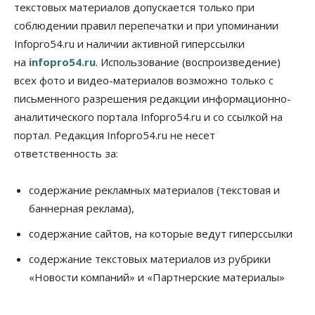
настоящая борьба»: вузы настойчиво
текстовых материалов допускается только при
обзванивают новосибирских высокобалльников
соблюдении правил перепечатки и при упоминании
перед зачислением
Infopro54.ru и наличии активной гиперссылки
06 Августа 2026, 13:00
на
infopro54.ru
. Использование (воспроизведение)
Власть
всех фото и видео-материалов возможно только с
Режим ЧС ввели в Омской области из-за засухи
письменного разрешения редакции информационно-
06 Августа 2026, 12:15
аналитического портала Infopro54.ru и со ссылкой на
Власть
Общество
портал. Редакция Infopro54.ru не несет
Новосибирск готовится к визиту Владимира
ответственность за:
Путина
06 Августа 2026, 12:05
содержание рекламных материалов (текстовая и
Бизнес
Недвижимость
Общество
баннерная реклама),
Росреестр назвал главные причины
отказов в регистрации недвижимости в НСО
содержание сайтов, на которые ведут гиперссылки
06 Августа 2026, 12:00
содержание текстовых материалов из рубрики
Телекоммуникации
«Новости компаний» и «Партнерские материалы»
В 16 населённых пунктах Мошковского района
модернизировали мобильную связь
06 Августа 2026, 11:35