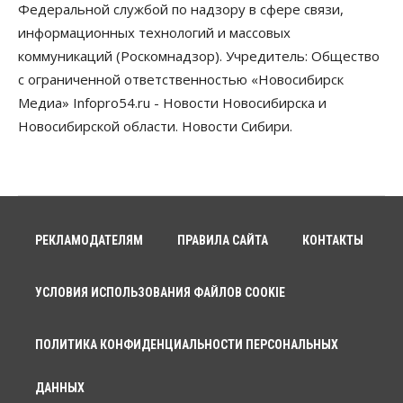
Федеральной службой по надзору в сфере связи,
Авто
Продажи подержанных электромобилей в
информационных технологий и массовых
Новосибирской области растут второй месяц
коммуникаций (Роскомнадзор). Учредитель: Общество
08 Августа 2026, 13:00
с ограниченной ответственностью «Новосибирск
Бизнес
Общество
Медиа» Infopro54.ru - Новости Новосибирска и
Детские центры Новосибирска
Новосибирской области. Новости Сибири.
перегибают с «педагогикой успеха», считает
психолог
08 Августа 2026, 11:00
Бизнес
Общество
Союз продавцов маркетплейсов
обратился в правительство РФ из-за атак на WB
РЕКЛАМОДАТЕЛЯМ
ПРАВИЛА САЙТА
КОНТАКТЫ
08 Августа 2026, 10:00
Общество
УСЛОВИЯ ИСПОЛЬЗОВАНИЯ ФАЙЛОВ COOKIE
Новосибирцы будут получать квитанции за ЖКУ
по-новому
08 Августа 2026, 09:00
ПОЛИТИКА КОНФИДЕНЦИАЛЬНОСТИ ПЕРСОНАЛЬНЫХ
Бизнес
ДАННЫХ
В Новосибирской области резко