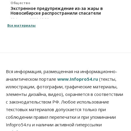
Общество
Экстренное предупреждение из-за жары в
Новосибирске распространили спасатели
09 Августа 2026, 13:30
Все материалы
Власть
Город
Общество
Еще одна остановка «городской электрички»
появится в Новосибирске
09 Августа 2026, 12:00
Общество
Места в колледжах Новосибирска будут
«бронировать» со школы
Вся информация, размещенная на информационно-
09 Августа 2026, 11:00
аналитическом портале
www.Infopro54.ru
(тексты,
иллюстрации, фотографии, графические материалы,
Авто
Общество
элементы дизайна, видео), охраняется в соответствии
Не катастрофа, а стресс-тест: эксперт
новосибирской сети СТО пояснил кому можно
с законодательством РФ. Любое использование
заливать бензин Евро‑2
текстовых материалов допускается только при
09 Августа 2026, 10:00
соблюдении правил перепечатки и при упоминании
Бизнес
Общество
Infopro54.ru и наличии активной гиперссылки
Работодатели Новосибирска заявили в центры