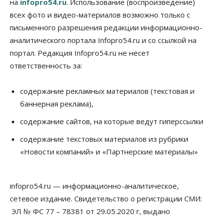
на
infopro54.ru
. Использование (воспроизведение)
занятости почти 32 тысячи вакансий
09 Августа 2026, 09:00
всех фото и видео-материалов возможно только с
письменного разрешения редакции информационно-
Бизнес
Общество
аналитического портала Infopro54.ru и со ссылкой на
Спрос на машино-места в
Новосибирской области вырос в полтора раза
портал. Редакция Infopro54.ru не несет
08 Августа 2026, 18:00
ответственность за:
Общество
К современному юридическому образованию в
содержание рекламных материалов (текстовая и
России возникает много вопросов
баннерная реклама),
08 Августа 2026, 17:00
содержание сайтов, на которые ведут гиперссылки
Общество
Новосибирские вузы опубликовали
содержание текстовых материалов из рубрики
приказы о зачислении на бюджетные места
«Новости компаний» и «Партнерские материалы»
08 Августа 2026, 16:00
Общество
Технологии
infopro54.ru — информационно-аналитическое,
Искусственный интеллект впервые выписал
штраф за борщевик
сетевое издание. Свидетельство о регистрации СМИ:
08 Августа 2026, 15:00
ЭЛ № ФС 77 – 78381 от 29.05.2020 г, выдано