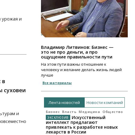
 урожая и
Владимир Литвинов: Бизнес —
это не про деньги, а про
ощущение правильности пути
На этом пути важны отношение к
человеку и желание делать жизнь людей
лучше
 в
Все материалы
ы суховеи
Лента новостей
Новости компаний
Бизнес
Власть
Медицина
Общество
ьтурам и
Искусственный
повсеместно
интеллект предлагают
привлекать к разработке новых
лекарств в России