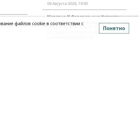
06 Августа 2026, 19:00
Мировые И Федеральные Новости
Россия построит в Киргизии
вание файлов cookie в соответствии с
новый кампус КРСУ: 30 гектаров,
Понятно
15 тысяч студентов и 30
миллиардов рублей
06 Августа 2026, 18:40
агронома
Общество
Новосибирским
студентам помогают
тся из‑за
адаптироваться к учебе через
культуру
06 Августа 2026, 18:00
Бизнес
Власть
Недвижимость
Застройщики продавливают
компромиссы по площади
участков для КРТ в Новосибирске
06 Августа 2026, 17:30
Бизнес
Недвижимость
Общество
Около Заельцовского бора