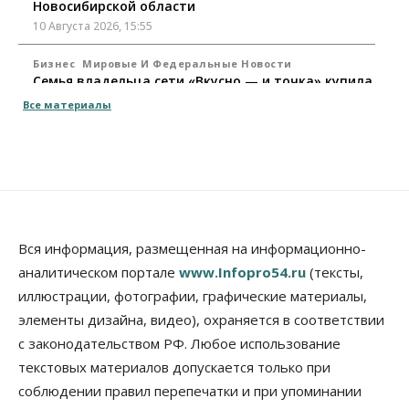
Новосибирской области
10 Августа 2026, 15:55
Бизнес
Мировые И Федеральные Новости
Семья владельца сети «Вкусно — и точка» купила
заправки в Томской области
Все материалы
10 Августа 2026, 15:30
Власть
Город
Стало известно, когда Владимир Путин приедет в
Новосибирск
10 Августа 2026, 15:15
Недвижимость
Вся информация, размещенная на информационно-
Новосибирск находится в процессе движения к
аналитическом портале
www.Infopro54.ru
(тексты,
«человечному» городу
иллюстрации, фотографии, графические материалы,
10 Августа 2026, 15:00
элементы дизайна, видео), охраняется в соответствии
Бизнес
Общество
Право&Порядок
с законодательством РФ. Любое использование
Кафе японской кухни в Новосибирске закрыли на
45 дней
текстовых материалов допускается только при
10 Августа 2026, 14:45
соблюдении правил перепечатки и при упоминании