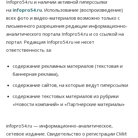
Infopro54.ru и наличии активной гиперссылки
Недвижимость
на
infopro54.ru
. Использование (воспроизведение)
Новосибирску нужны яркие объекты и
градообразующие общественные здания
всех фото и видео-материалов возможно только с
10 Августа 2026, 14:30
письменного разрешения редакции информационно-
аналитического портала Infopro54.ru и со ссылкой на
Общество
Предложения по строительству частных
портал. Редакция Infopro54.ru не несет
бомбоубежищ появились на российском рынке
ответственность за:
10 Августа 2026, 14:00
Бизнес
Общество
содержание рекламных материалов (текстовая и
В Новосибирске сформировалось
баннерная реклама),
профессиональное сообщество стендап-комиков
10 Августа 2026, 13:30
содержание сайтов, на которые ведут гиперссылки
Недвижимость
содержание текстовых материалов из рубрики
Антон Рехтин: Вместе строим будущее
«Новости компаний» и «Партнерские материалы»
10 Августа 2026, 13:15
Бизнес
Общество
infopro54.ru — информационно-аналитическое,
Цены в ресторанах Новосибирска выросли на 8%
10 Августа 2026, 13:00
сетевое издание. Свидетельство о регистрации СМИ: