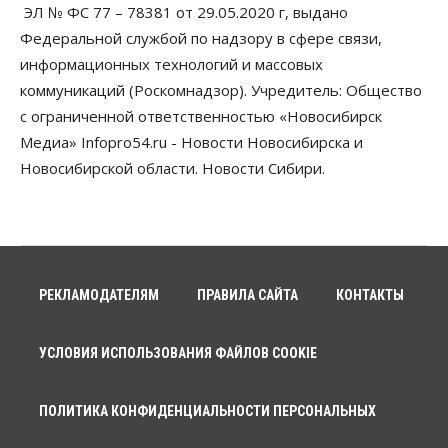
ЭЛ № ФС 77 – 78381 от 29.05.2020 г, выдано
Власть
Федеральной службой по надзору в сфере связи,
Духовная и медицинская помощь: корабль-
церковь посетит 50 поселений Новосибирской
информационных технологий и массовых
области
коммуникаций (Роскомнадзор). Учредитель: Общество
10 Августа 2026, 12:15
с ограниченной ответственностью «Новосибирск
Общество
Медиа» Infopro54.ru - Новости Новосибирска и
В Новосибирской области число дел о
Новосибирской области. Новости Сибири.
банкротстве с начала года выросло на 7,2 %
10 Августа 2026, 12:00
Общество
НГУ обновил рекорд по числу абитуриентов
10 Августа 2026, 11:30
РЕКЛАМОДАТЕЛЯМ
ПРАВИЛА САЙТА
КОНТАКТЫ
Общество
Полмиллиарда направят на доплаты
начальникам полиции Новосибирской области
УСЛОВИЯ ИСПОЛЬЗОВАНИЯ ФАЙЛОВ COOKIE
10 Августа 2026, 11:15
ПОЛИТИКА КОНФИДЕНЦИАЛЬНОСТИ ПЕРСОНАЛЬНЫХ
Финансы
ПСБ нарастил объемы факторинга МСБ в