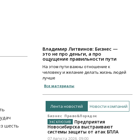
Владимир Литвинов: Бизнес —
это не про деньги, а про
ощущение правильности пути
На этом пути важны отношение к
человеку и желание делать жизнь людей
лучше
Все материалы
Лента новостей
Новости компаний
ть
Бизнес
Право&Порядок
еудач
Предприятия
ез шесть
Новосибирска выстраивают
системы защиты от атак БПЛА
07 Августа 2026, 09:00