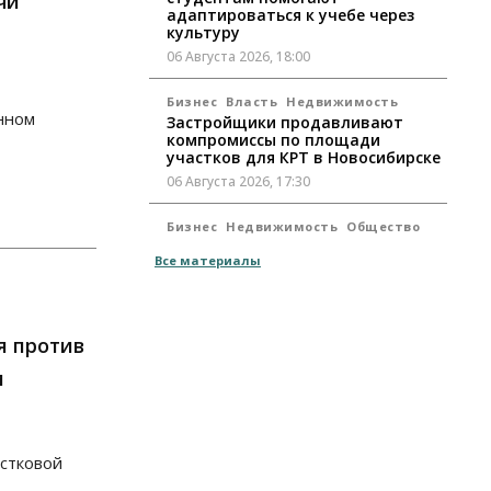
чи
адаптироваться к учебе через
культуру
06 Августа 2026, 18:00
Бизнес
Власть
Недвижимость
нном
Застройщики продавливают
компромиссы по площади
участков для КРТ в Новосибирске
06 Августа 2026, 17:30
Бизнес
Недвижимость
Общество
Около Заельцовского бора
Все материалы
Новосибирска началось
строительство термального
комплекса
06 Августа 2026, 17:00
я против
Общество
Право&Порядок
м
Подозреваемых в похищении
человека задержали в
Новосибирске
06 Августа 2026, 16:15
остковой