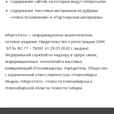
содержание сайтов, на которые ведут гиперссылки
Бизнес
Недвижимость
Общество
содержание текстовых материалов из рубрики
Новосибирцы стали реже оформлять
«Новости компаний» и «Партнерские материалы»
дома по упрощенной схеме
07 Августа 2026, 16:00
infopro54.ru — информационно-аналитическое,
Власть
Общество
Право&Порядок
Роспотребнадзор изъял почти полторы тонны
сетевое издание. Свидетельство о регистрации СМИ:
мяса в Новосибирской области
ЭЛ № ФС 77 – 78381 от 29.05.2020 г, выдано
07 Августа 2026, 15:00
Федеральной службой по надзору в сфере связи,
Финансы
информационных технологий и массовых
Расходы новосибирцев на спорт выросли на 40%
коммуникаций (Роскомнадзор). Учредитель: Общество
за полгода
07 Августа 2026, 14:35
с ограниченной ответственностью «Новосибирск
Медиа» Infopro54.ru - Новости Новосибирска и
Сибирские аграрии увеличивают посевы горчицы
Новосибирской области. Новости Сибири.
07 Августа 2026, 14:00
Власть
В Новосибирске многодетным семьям вручили
сертификаты на покупку автомобилей