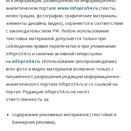
Вся информация, размещенная на информационно-
Союз продавцов маркетплейсов
аналитическом портале
www.Infopro54.ru
(тексты,
обратился в правительство РФ из-за атак на WB
иллюстрации, фотографии, графические материалы,
08 Августа 2026, 10:00
элементы дизайна, видео), охраняется в соответствии
Общество
с законодательством РФ. Любое использование
Новосибирцы будут получать квитанции за ЖКУ
по-новому
текстовых материалов допускается только при
08 Августа 2026, 09:00
соблюдении правил перепечатки и при упоминании
Infopro54.ru и наличии активной гиперссылки
Бизнес
на
infopro54.ru
. Использование (воспроизведение)
В Новосибирской области резко
сократился грузооборот в автоперевозках
всех фото и видео-материалов возможно только с
07 Августа 2026, 19:00
письменного разрешения редакции информационно-
аналитического портала Infopro54.ru и со ссылкой на
Общество
В Новосибирске прошёл митинг
портал. Редакция Infopro54.ru не несет
против нового закона о памятниках
ответственность за:
07 Августа 2026, 18:00
Бизнес
содержание рекламных материалов (текстовая и
В аэропорту Толмачёво завершены работы по
баннерная реклама),
бетонированию рулежных дорожек
07 Августа 2026, 17:00