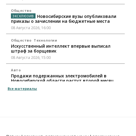
Общество
Новосибирские вузы опубликовали
приказы о зачислении на бюджетные места
08 Августа 2026, 16:00
Общество
Технологии
Искусственный интеллект впервые выписал
штраф за борщевик
08 Августа 2026, 15:00
Авто
Продажи подержанных электромобилей в
Новосибирской области растут второй месяц
08 Августа 2026, 13:00
Все материалы
Бизнес
Общество
Детские центры Новосибирска
перегибают с «педагогикой успеха», считает
психолог
08 Августа 2026, 11:00
Бизнес
Общество