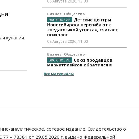
08 Августа 2026, 13:00
дни
Бизнес
Общество
Детские центры
Новосибирска перегибают с
«педагогикой успеха», считает
психолог
ля купания.
08 Августа 2026, 11:00
Бизнес
Общество
Союз продавцов
маркетплейсов обратился в
правительство РФ из-за атак на
Все материалы
WB
08 Августа 2026, 10:00
Общество
Новосибирцы будут получать
квитанции за ЖКУ по-новому
08 Августа 2026, 09:00
Бизнес
нно-аналитическое, сетевое издание. Свидетельство о
В Новосибирской
области резко сократился
 77 – 78381 от 29.05.2020 г, выдано Федеральной