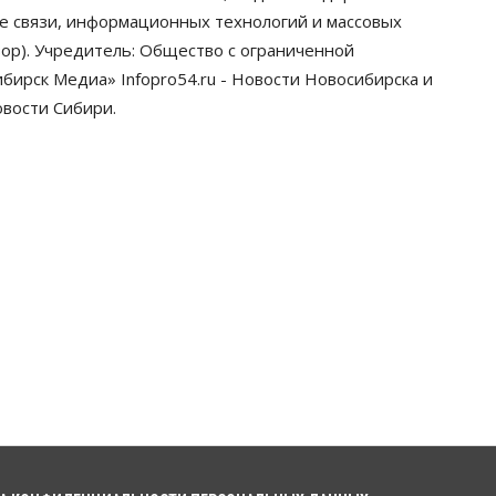
грузооборот в автоперевозках
ре связи, информационных технологий и массовых
07 Августа 2026, 19:00
ор). Учредитель: Общество с ограниченной
ирск Медиа» Infopro54.ru - Новости Новосибирска и
Общество
В Новосибирске
овости Сибири.
прошёл митинг против нового
закона о памятниках
07 Августа 2026, 18:00
Бизнес
В аэропорту Толмачёво
завершены работы по
бетонированию рулежных
дорожек
07 Августа 2026, 17:00
Бизнес
Недвижимость
Общество
Новосибирцы стали
реже оформлять дома по
упрощенной схеме
07 Августа 2026, 16:00
Власть
Общество
Право&Порядок
Роспотребнадзор изъял почти