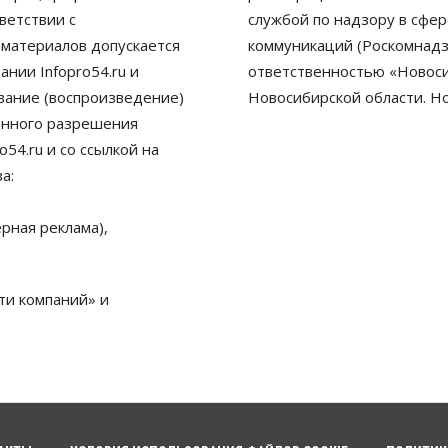
ветствии с
службой по надзору в сфе
 материалов допускается
коммуникаций (Роскомнадз
нии Infopro54.ru и
ответственностью «Новосиб
ование (воспроизведение)
Новосибирской области. Н
енного разрешения
54.ru и со ссылкой на
а:
рная реклама),
ти компаний» и