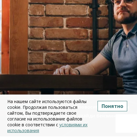
На нашем сайте используются файлы
Понятно
Михаил Швецов: Новосибирцы начали
cookie. Продолжая пользоваться
сайтом, Вы подтверждаете свое
отменять отдых из-за квеста «найди бензин»
согласие на использование файлов
cookie в соответствии с
условиями их
09 июля 2026
использования