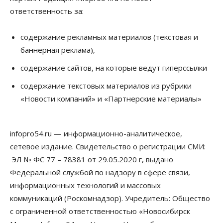
07 Августа 2026, 15:00
ответственность за:
Финансы
Расходы новосибирцев на спорт выросли на 40%
содержание рекламных материалов (текстовая и
за полгода
баннерная реклама),
07 Августа 2026, 14:35
содержание сайтов, на которые ведут гиперссылки
Сибирские аграрии увеличивают посевы горчицы
содержание текстовых материалов из рубрики
07 Августа 2026, 14:00
«Новости компаний» и «Партнерские материалы»
Власть
В Новосибирске многодетным семьям вручили
сертификаты на покупку автомобилей
infopro54.ru — информационно-аналитическое,
07 Августа 2026, 13:55
сетевое издание. Свидетельство о регистрации СМИ:
ЭЛ № ФС 77 – 78381 от 29.05.2020 г, выдано
Авто
Общество
Треть автовладельцев в Новосибирской области
Федеральной службой по надзору в сфере связи,
«поставили машины на прикол»
информационных технологий и массовых
07 Августа 2026, 13:00
коммуникаций (Роскомнадзор). Учредитель: Общество
Власть
с ограниченной ответственностью «Новосибирск
Школы, библиотеки, пешеходные тротуары: