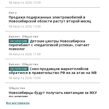
08 Августа 2026, 15:00
Авто
Продажи подержанных электромобилей в
Новосибирской области растут второй месяц
08 Августа 2026, 13:00
Бизнес
Общество
Детские центры Новосибирска
перегибают с «педагогикой успеха», считает
психолог
08 Августа 2026, 11:00
Бизнес
Общество
Союз продавцов маркетплейсов
обратился в правительство РФ из-за атак на WB
08 Августа 2026, 10:00
Общество
Новосибирцы будут получать квитанции за ЖКУ
по-новому
08 Августа 2026, 09:00
Все материалы