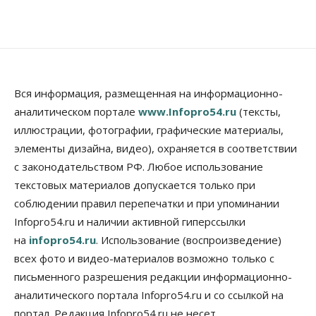
Бизнес
В Новосибирской области резко
сократился грузооборот в автоперевозках
07 Августа 2026, 19:00
Общество
В Новосибирске прошёл митинг
Вся информация, размещенная на информационно-
против нового закона о памятниках
аналитическом портале
www.Infopro54.ru
(тексты,
07 Августа 2026, 18:00
иллюстрации, фотографии, графические материалы,
элементы дизайна, видео), охраняется в соответствии
Бизнес
В аэропорту Толмачёво завершены работы по
с законодательством РФ. Любое использование
бетонированию рулежных дорожек
текстовых материалов допускается только при
07 Августа 2026, 17:00
соблюдении правил перепечатки и при упоминании
Бизнес
Недвижимость
Общество
Infopro54.ru и наличии активной гиперссылки
Новосибирцы стали реже оформлять
на
infopro54.ru
. Использование (воспроизведение)
дома по упрощенной схеме
07 Августа 2026, 16:00
всех фото и видео-материалов возможно только с
письменного разрешения редакции информационно-
Власть
Общество
Право&Порядок
аналитического портала Infopro54.ru и со ссылкой на
Роспотребнадзор изъял почти полторы тонны
мяса в Новосибирской области
портал. Редакция Infopro54.ru не несет