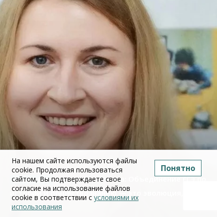
На нашем сайте используются файлы
Понятно
cookie. Продолжая пользоваться
Юлия Дружинина: Объединение ЕГЭ по
сайтом, Вы подтверждаете свое
согласие на использование файлов
истории и обществознанию — это эволюция, а не
cookie в соответствии с
условиями их
использования
революция