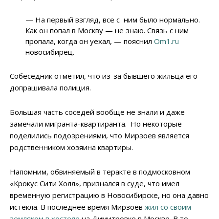
— На первый взгляд, все с ним было нормально.
Как он попал в Москву — не знаю. Связь с ним
пропала, когда он уехал, — пояснил
Om1.ru
новосибирец.
Собеседник отметил, что из-за бывшего жильца его
допрашивала полиция.
Большая часть соседей вообще не знали и даже
замечали мигранта-квартиранта. Но некоторые
поделились подозрениями, что Мирзоев является
родственником хозяина квартиры.
Напомним, обвиняемый в теракте в подмосковном
«Крокус Сити Холл», признался в суде, что имел
временную регистрацию в Новосибирске, но она давно
истекла. В последнее время Мирзоев
жил со своим
земляком в хостеле
на Димитровке в Москве. В то