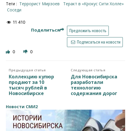
Теги :
террорист Мирзоев
теракт в «Крокус Сити Холле»
соседи
11 410
Поделиться
Предложить новость
Подписаться на новости
0
0
Предыдущая статья
Следующая статья
Коллекцию купюр
Для Новосибирска
продают за 10
разработали
тысяч рублей в
технологию
Новосибирске
содержания дорог
Новости СМИ2