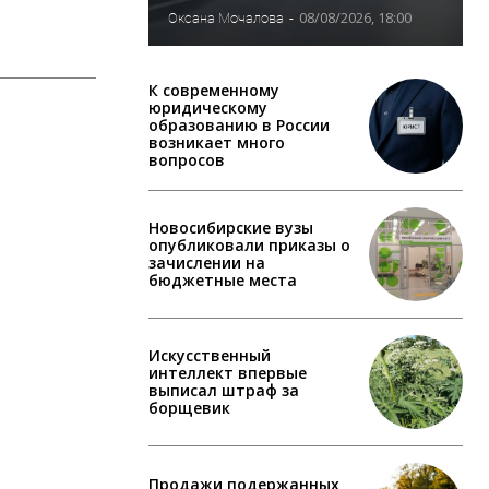
08/08/2026, 18:00
Оксана Мочалова
-
К современному
юридическому
образованию в России
возникает много
вопросов
Новосибирские вузы
опубликовали приказы о
зачислении на
бюджетные места
Искусственный
интеллект впервые
выписал штраф за
борщевик
Продажи подержанных