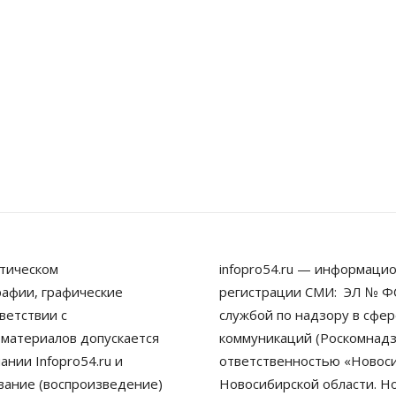
тическом
infopro54.ru — информацио
рафии, графические
регистрации СМИ: ЭЛ № ФС
ветствии с
службой по надзору в сфе
 материалов допускается
коммуникаций (Роскомнадз
нии Infopro54.ru и
ответственностью «Новосиб
ование (воспроизведение)
Новосибирской области. Н