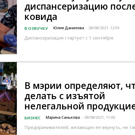
диспансеризацию посл
ковида
Юлия Данилова
28/08/2021, 12:05
В ОЗВУЧКУ
-
Диспансеризация стартует с 1 сентября.
В мэрии определяют, ч
делать с изъятой
нелегальной продукци
Марина Санькова
28/08/2021, 11:00
БИЗНЕС
-
Предпринимателей, желающих ее вернуть, не так