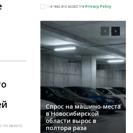
е
Privacy Policy
I've read and accept the
.
то
ей
Спрос на машино-места
в Новосибирской
области вырос в
-то много.
полтора раза