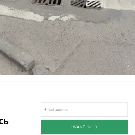
сь
I WANT IN