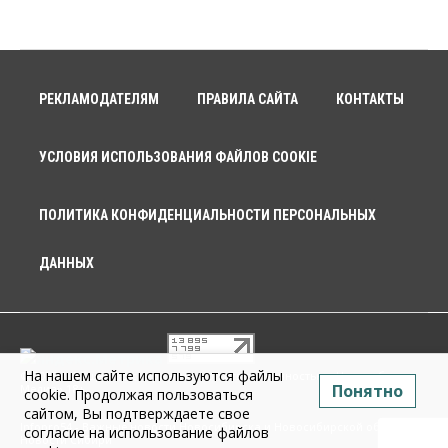
РЕКЛАМОДАТЕЛЯМ
ПРАВИЛА САЙТА
КОНТАКТЫ
УСЛОВИЯ ИСПОЛЬЗОВАНИЯ ФАЙЛОВ COOKIE
ПОЛИТИКА КОНФИДЕНЦИАЛЬНОСТИ ПЕРСОНАЛЬНЫХ
ДАННЫХ
На нашем сайте используются файлы
© 2026 г. Общество с ограниченной ответственностью «Новосибирск
Понятно
Медиа» 18+
cookie. Продолжая пользоваться
сайтом, Вы подтверждаете свое
Infopro54 - Важные новости Новосибирска и Новосибирской области.
согласие на использование файлов
Новости Сибири