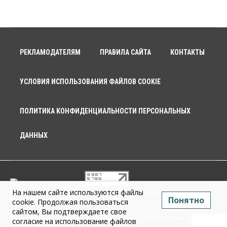
РЕКЛАМОДАТЕЛЯМ
ПРАВИЛА САЙТА
КОНТАКТЫ
УСЛОВИЯ ИСПОЛЬЗОВАНИЯ ФАЙЛОВ COOKIE
ПОЛИТИКА КОНФИДЕНЦИАЛЬНОСТИ ПЕРСОНАЛЬНЫХ
ДАННЫХ
На нашем сайте используются файлы
© 2026 г. Общество с ограниченной ответственностью «Новосибирск
Понятно
Медиа» 18+
cookie. Продолжая пользоваться
сайтом, Вы подтверждаете свое
Infopro54 - Важные новости Новосибирска и Новосибирской области.
согласие на использование файлов
Новости Сибири