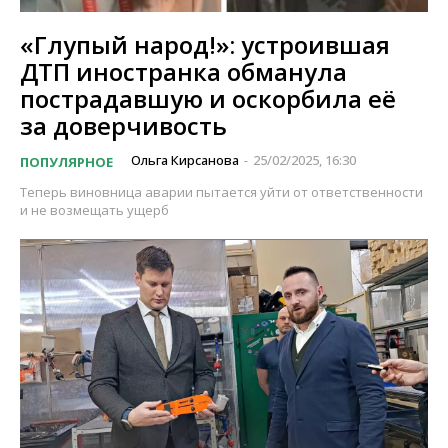
«Глупый народ!»: устроившая
ДТП иностранка обманула
пострадавшую и оскорбила её
за доверчивость
Ольга Кирсанова
25/02/2025, 16:30
ПОПУЛЯРНОЕ
-
Теперь виновница аварии пытается уйти от ответственности
и не возмещать ущерб